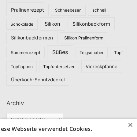
Pralinenrezept
Schneebesen
schnell
Silikon
Silikonbackform
Schokolade
Silikonbackformen
Silikon Pralinenform
Süßes
Sommerrezept
Teigschaber
Topf
Viereckpfanne
Topflappen
Topfuntersetzer
Überkoch-Schutzdeckel
Archiv
A
×
r
iese Webseite verwendet Cookies.
c