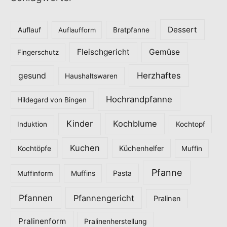
g
o
Dessert
Auflauf
Auflaufform
Bratpfanne
r
Fleischgericht
Gemüse
i
Fingerschutz
e
Herzhaftes
gesund
Haushaltswaren
n
Hochrandpfanne
Hildegard von Bingen
Kinder
Kochblume
Induktion
Kochtopf
Kuchen
Küchenhelfer
Kochtöpfe
Muffin
Pfanne
Pasta
Muffinform
Muffins
Pfannen
Pfannengericht
Pralinen
Pralinenform
Pralinenherstellung