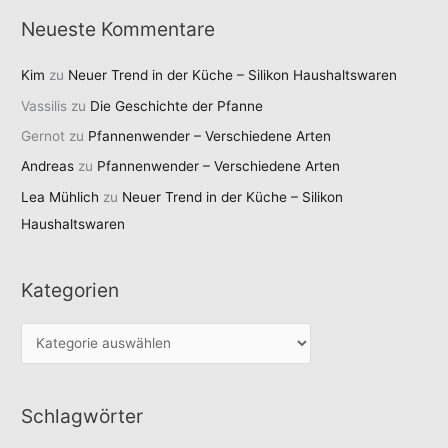
Neueste Kommentare
Kim
zu
Neuer Trend in der Küche – Silikon Haushaltswaren
Vassilis
zu
Die Geschichte der Pfanne
Gernot
zu
Pfannenwender – Verschiedene Arten
Andreas
zu
Pfannenwender – Verschiedene Arten
Lea Mühlich
zu
Neuer Trend in der Küche – Silikon
Haushaltswaren
Kategorien
K
a
t
Schlagwörter
e
g