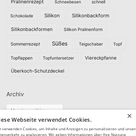
Pralinenrezept
Schneebesen
schnell
Silikon
Silikonbackform
Schokolade
Silikonbackformen
Silikon Pralinenform
Süßes
Sommerrezept
Teigschaber
Topf
Viereckpfanne
Topflappen
Topfuntersetzer
Überkoch-Schutzdeckel
Archiv
A
×
r
iese Webseite verwendet Cookies.
c
r verwenden Cookies, um Inhalte und Anzeigen zu personalisieren und unse
Partner
h
tenverkehr zu analysieren. Wir geben Informationen über Ihre Nutzung