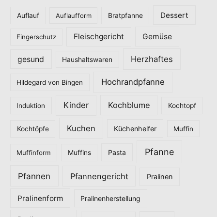
o
Dessert
Auflauf
Auflaufform
Bratpfanne
r
Fleischgericht
Gemüse
i
Fingerschutz
e
Herzhaftes
gesund
Haushaltswaren
n
Hochrandpfanne
Hildegard von Bingen
Kinder
Kochblume
Induktion
Kochtopf
Kuchen
Küchenhelfer
Kochtöpfe
Muffin
Pfanne
Pasta
Muffinform
Muffins
Pfannen
Pfannengericht
Pralinen
Pralinenform
Pralinenherstellung