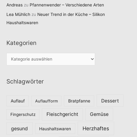
Andreas
zu
Pfannenwender – Verschiedene Arten
Lea Mühlich
zu
Neuer Trend in der Küche – Silikon
Haushaltswaren
Kategorien
K
a
t
Schlagwörter
e
g
o
Dessert
Auflauf
Auflaufform
Bratpfanne
r
Fleischgericht
Gemüse
i
Fingerschutz
e
Herzhaftes
gesund
Haushaltswaren
n