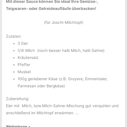
Mit dieser Sauce können Sie ideal Ihre Gemüse-,
Teigwaren- oder Getreideaufläufe überbacken!
(für Joschi-Milchtopf)
Zutaten:
3 Eier
1/4l Milch (noch besser halb Milch, halb Sahne)
Kräutersalz
Pfeffer
Muskat
100g geriebener Käse (z.B. Gruyere, Emmentaler,
Parmesan oder Bergkäse)
Zubereitung:
Eier mit Milch, bzw.Milch-Sahne-Mischung gut verquirlen und
anschließend im Milchtopf erwärmen. …
Käse-
Weiterlesen »