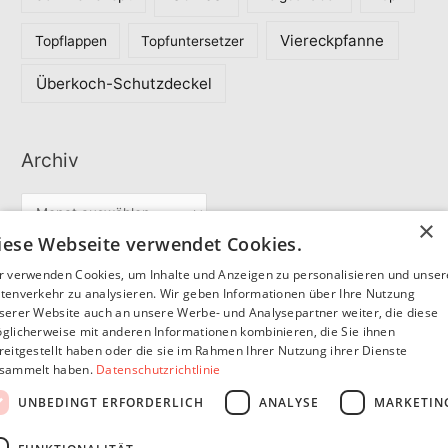
Viereckpfanne
Topflappen
Topfuntersetzer
Überkoch-Schutzdeckel
Archiv
A
×
r
iese Webseite verwendet Cookies.
c
r verwenden Cookies, um Inhalte und Anzeigen zu personalisieren und unse
Partner
h
tenverkehr zu analysieren. Wir geben Informationen über Ihre Nutzung
serer Website auch an unsere Werbe- und Analysepartner weiter, die diese
i
glicherweise mit anderen Informationen kombinieren, die Sie ihnen
v
reitgestellt haben oder die sie im Rahmen Ihrer Nutzung ihrer Dienste
SommerSEO
sammelt haben.
Datenschutzrichtlinie
UNBEDINGT ERFORDERLICH
ANALYSE
MARKETIN