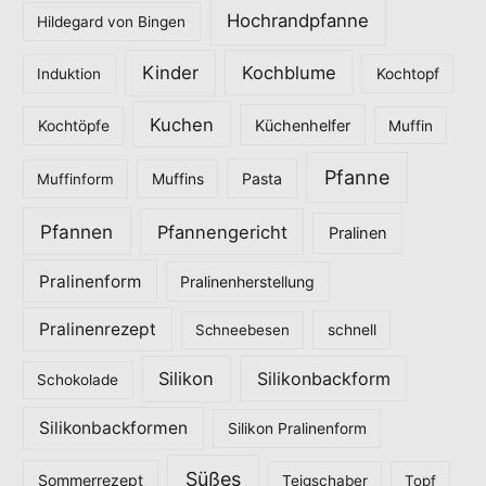
Hochrandpfanne
Hildegard von Bingen
Kinder
Kochblume
Induktion
Kochtopf
Kuchen
Küchenhelfer
Kochtöpfe
Muffin
Pfanne
Pasta
Muffinform
Muffins
Pfannen
Pfannengericht
Pralinen
Pralinenform
Pralinenherstellung
Pralinenrezept
Schneebesen
schnell
Silikon
Silikonbackform
Schokolade
Silikonbackformen
Silikon Pralinenform
Süßes
Sommerrezept
Teigschaber
Topf