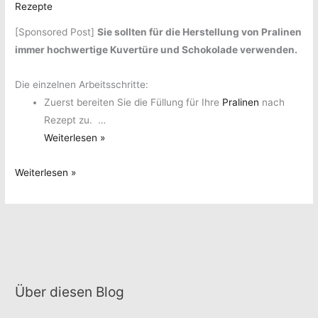
Rezepte
[Sponsored Post]
Sie sollten für die Herstellung von Pralinen
immer hochwertige Kuvertüre und Schokolade verwenden.
Die einzelnen Arbeitsschritte:
Zuerst bereiten Sie die Füllung für Ihre
Pralinen
nach
Rezept zu. …
Schokoladen-
Weiterlesen »
und
Schokoladen-
Weiterlesen »
Pralinenherstellung
und
mit
Pralinenherstellung
unseren
mit
Silikon-
unseren
Pralinenformen
Silikon-
Pralinenformen
Über diesen Blog