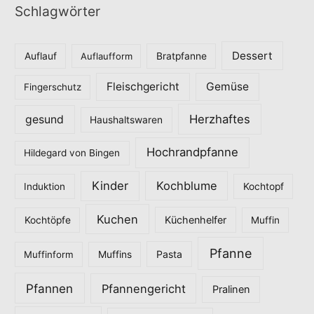
Schlagwörter
e
g
o
Dessert
Auflauf
Auflaufform
Bratpfanne
r
Fleischgericht
Gemüse
i
Fingerschutz
e
Herzhaftes
gesund
Haushaltswaren
n
Hochrandpfanne
Hildegard von Bingen
Kinder
Kochblume
Induktion
Kochtopf
Kuchen
Küchenhelfer
Kochtöpfe
Muffin
Pfanne
Pasta
Muffinform
Muffins
Pfannen
Pfannengericht
Pralinen