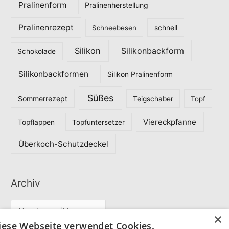
Pralinenform
Pralinenherstellung
Pralinenrezept
Schneebesen
schnell
Silikon
Silikonbackform
Schokolade
Silikonbackformen
Silikon Pralinenform
Süßes
Sommerrezept
Teigschaber
Topf
Viereckpfanne
Topflappen
Topfuntersetzer
Überkoch-Schutzdeckel
Archiv
A
×
r
iese Webseite verwendet Cookies.