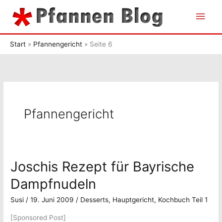
Zum
Hau
Inhalt
springen
Start
Pfannengericht
Seite 6
Pfannengericht
Joschis Rezept für Bayrische
Dampfnudeln
Susi
/
19. Juni 2009
/
Desserts
,
Hauptgericht
,
Kochbuch Teil 1
[Sponsored Post]