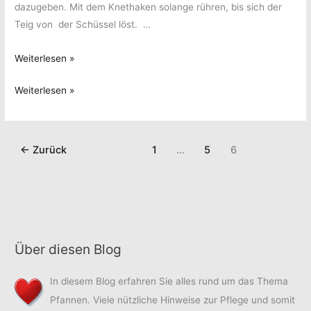
dazugeben. Mit dem Knethaken solange rühren, bis sich der
Teig von der Schüssel löst. …
Joschis
Weiterlesen »
Rezept
Joschis
Weiterlesen »
für
Rezept
Bayrische
für
Dampfnudeln
Bayrische
←
Zurück
1
…
5
6
Dampfnudeln
Über diesen Blog
In diesem Blog erfahren Sie alles rund um das Thema
Pfannen. Viele nützliche Hinweise zur Pflege und somit