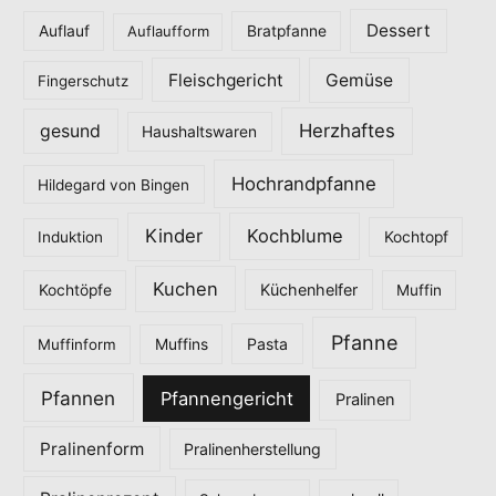
o
Dessert
Auflauf
Auflaufform
Bratpfanne
r
Fleischgericht
Gemüse
i
Fingerschutz
e
Herzhaftes
gesund
Haushaltswaren
n
Hochrandpfanne
Hildegard von Bingen
Kinder
Kochblume
Induktion
Kochtopf
Kuchen
Küchenhelfer
Kochtöpfe
Muffin
Pfanne
Pasta
Muffinform
Muffins
Pfannen
Pfannengericht
Pralinen
Pralinenform
Pralinenherstellung