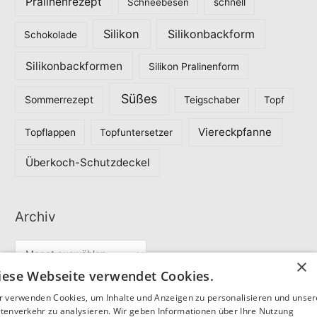
Pralinenrezept
Schneebesen
schnell
Silikon
Silikonbackform
Schokolade
Silikonbackformen
Silikon Pralinenform
Süßes
Sommerrezept
Teigschaber
Topf
Viereckpfanne
Topflappen
Topfuntersetzer
Überkoch-Schutzdeckel
Archiv
A
×
r
iese Webseite verwendet Cookies.
c
r verwenden Cookies, um Inhalte und Anzeigen zu personalisieren und unse
Partner
h
tenverkehr zu analysieren. Wir geben Informationen über Ihre Nutzung