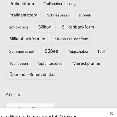
Pralinenform
Pralinenherstellung
Pralinenrezept
Schneebesen
schnell
Silikon
Silikonbackform
Schokolade
Silikonbackformen
Silikon Pralinenform
Süßes
Sommerrezept
Teigschaber
Topf
Viereckpfanne
Topflappen
Topfuntersetzer
Überkoch-Schutzdeckel
Archiv
A
×
r
iese Webseite verwendet Cookies.