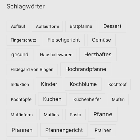
Schlagwörter
e
g
o
Dessert
Auflauf
Auflaufform
Bratpfanne
r
Fleischgericht
Gemüse
i
Fingerschutz
e
Herzhaftes
gesund
Haushaltswaren
n
Hochrandpfanne
Hildegard von Bingen
Kinder
Kochblume
Induktion
Kochtopf
Kuchen
Küchenhelfer
Kochtöpfe
Muffin
Pfanne
Pasta
Muffinform
Muffins
Pfannen
Pfannengericht
Pralinen