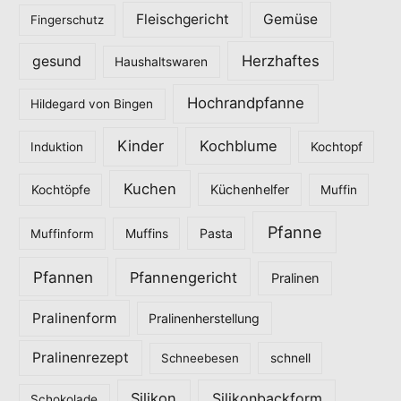
Fleischgericht
Gemüse
i
Fingerschutz
e
Herzhaftes
gesund
Haushaltswaren
n
Hochrandpfanne
Hildegard von Bingen
Kinder
Kochblume
Induktion
Kochtopf
Kuchen
Küchenhelfer
Kochtöpfe
Muffin
Pfanne
Pasta
Muffinform
Muffins
Pfannen
Pfannengericht
Pralinen
Pralinenform
Pralinenherstellung
Pralinenrezept
Schneebesen
schnell
Silikon
Silikonbackform
Schokolade