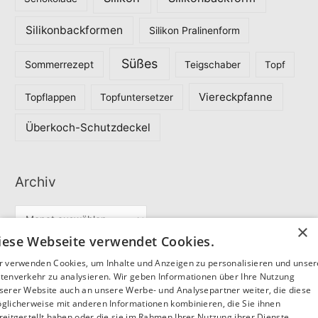
Silikonbackformen
Silikon Pralinenform
Süßes
Sommerrezept
Teigschaber
Topf
Viereckpfanne
Topflappen
Topfuntersetzer
Überkoch-Schutzdeckel
Archiv
A
×
r
iese Webseite verwendet Cookies.
c
r verwenden Cookies, um Inhalte und Anzeigen zu personalisieren und unse
Partner
h
tenverkehr zu analysieren. Wir geben Informationen über Ihre Nutzung
serer Website auch an unsere Werbe- und Analysepartner weiter, die diese
i
glicherweise mit anderen Informationen kombinieren, die Sie ihnen
v
reitgestellt haben oder die sie im Rahmen Ihrer Nutzung ihrer Dienste