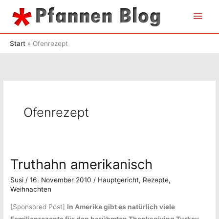
Zum
Hau
Inhalt
springen
Start
Ofenrezept
Ofenrezept
Truthahn amerikanisch
Susi
/
16. November 2010
/
Hauptgericht
,
Rezepte
,
Weihnachten
[Sponsored Post]
In Amerika gibt es natürlich viele
Familienrezepte für den berühmten Thanksgiving Turkey,