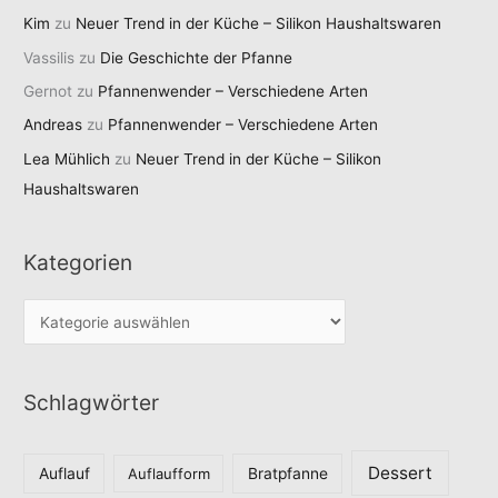
Kim
zu
Neuer Trend in der Küche – Silikon Haushaltswaren
Vassilis
zu
Die Geschichte der Pfanne
Gernot
zu
Pfannenwender – Verschiedene Arten
Andreas
zu
Pfannenwender – Verschiedene Arten
Lea Mühlich
zu
Neuer Trend in der Küche – Silikon
Haushaltswaren
Kategorien
K
a
t
Schlagwörter
e
g
o
Dessert
Auflauf
Auflaufform
Bratpfanne
r