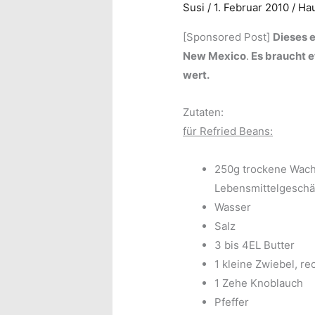
Susi
/
1. Februar 2010
/
Hau
[Sponsored Post]
Dieses 
New Mexico
.
Es braucht e
wert.
Zutaten:
für Refried Beans:
250g trockene Wacht
Lebensmittelgeschäf
Wasser
Salz
3 bis 4EL Butter
1 kleine Zwiebel, re
1 Zehe Knoblauch
Pfeffer