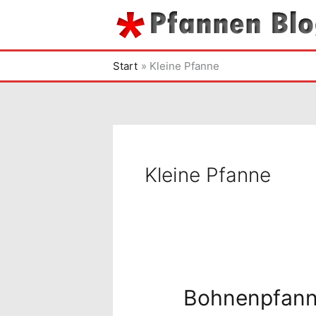
Zum
Inhalt
springen
Start
Kleine Pfanne
Kleine Pfanne
Bohnenpfan