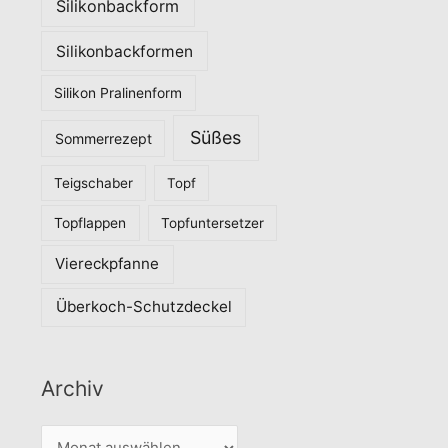
Silikonbackform
Silikonbackformen
Silikon Pralinenform
Süßes
Sommerrezept
Teigschaber
Topf
Topflappen
Topfuntersetzer
Viereckpfanne
Überkoch-Schutzdeckel
Archiv
A