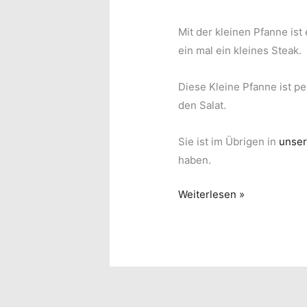
Mit der kleinen Pfanne ist
ein mal ein kleines Steak.
Diese Kleine Pfanne ist p
den Salat.
Sie ist im Übrigen in
unse
haben.
Diese
Weiterlesen »
Pfanne
ist
unsere
neue
Kleine
!