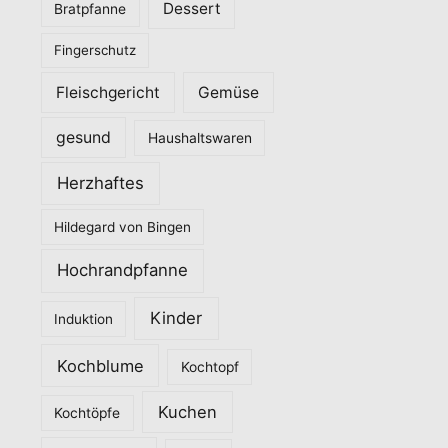
Dessert
Bratpfanne
i
Fingerschutz
e
n
Fleischgericht
Gemüse
gesund
Haushaltswaren
Herzhaftes
Hildegard von Bingen
Hochrandpfanne
Kinder
Induktion
Kochblume
Kochtopf
Kuchen
Kochtöpfe