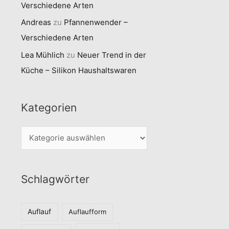
Verschiedene Arten
Andreas
zu
Pfannenwender –
Verschiedene Arten
Lea Mühlich
zu
Neuer Trend in der
Küche – Silikon Haushaltswaren
Kategorien
K
a
t
Schlagwörter
e
g
o
Auflauf
Auflaufform
r