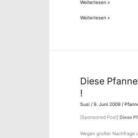
Bohnenpfannkuchen
Weiterlesen »
Bohnenpfannkuchen
Weiterlesen »
Diese Pfanne 
!
Susi
/
9. Juni 2009
/
Pfann
[Sponsored Post]
Diese Pf
Wegen großer Nachfrage u