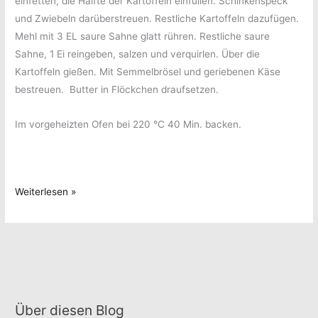
einfetten, die Hälfte der Kartoffeln einfüllen. Schinkenspeck
und Zwiebeln darüberstreuen. Restliche Kartoffeln dazufügen.
Mehl mit 3 EL saure Sahne glatt rühren. Restliche saure
Sahne, 1 Ei reingeben, salzen und verquirlen. Über die
Kartoffeln gießen. Mit Semmelbrösel und geriebenen Käse
bestreuen. Butter in Flöckchen draufsetzen.
Im vorgeheizten Ofen bei 220 °C 40 Min. backen.
Kartoffelauflauf
Weiterlesen »
mit
Schinken
Über diesen Blog