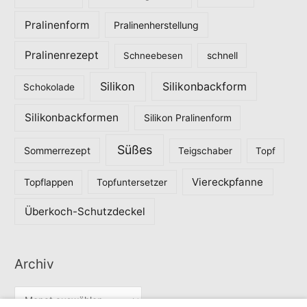
Pralinenform
Pralinenherstellung
Pralinenrezept
Schneebesen
schnell
Silikon
Silikonbackform
Schokolade
Silikonbackformen
Silikon Pralinenform
Süßes
Sommerrezept
Teigschaber
Topf
Viereckpfanne
Topflappen
Topfuntersetzer
Überkoch-Schutzdeckel
Archiv
A