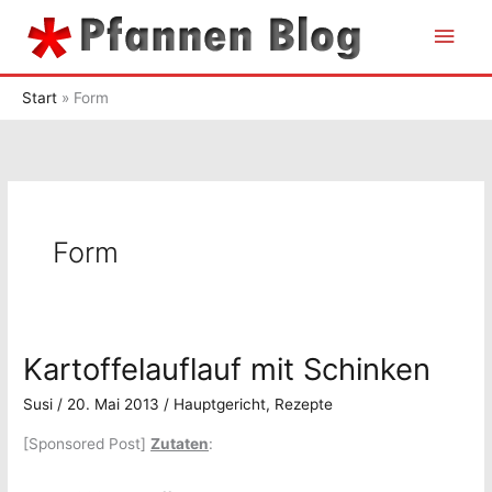
Zum
Hau
Inhalt
springen
Start
Form
Form
Kartoffelauflauf mit Schinken
Susi
/
20. Mai 2013
/
Hauptgericht
,
Rezepte
[Sponsored Post]
Zutaten
: