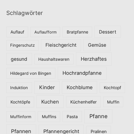
t
Schlagwörter
e
g
o
Dessert
Auflauf
Auflaufform
Bratpfanne
r
Fleischgericht
Gemüse
i
Fingerschutz
e
Herzhaftes
gesund
Haushaltswaren
n
Hochrandpfanne
Hildegard von Bingen
Kinder
Kochblume
Induktion
Kochtopf
Kuchen
Küchenhelfer
Kochtöpfe
Muffin
Pfanne
Pasta
Muffinform
Muffins
Pfannen
Pfannengericht
Pralinen