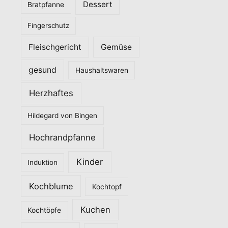
Dessert
Bratpfanne
i
Fingerschutz
e
n
Fleischgericht
Gemüse
gesund
Haushaltswaren
Herzhaftes
Hildegard von Bingen
Hochrandpfanne
Kinder
Induktion
Kochblume
Kochtopf
Kuchen
Kochtöpfe