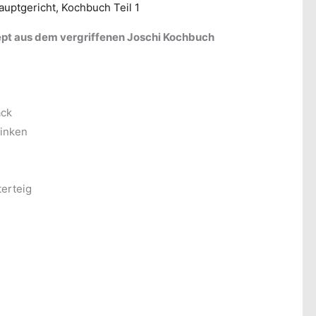
auptgericht
,
Kochbuch Teil 1
ept aus dem vergriffenen Joschi Kochbuch
äck
inken
terteig