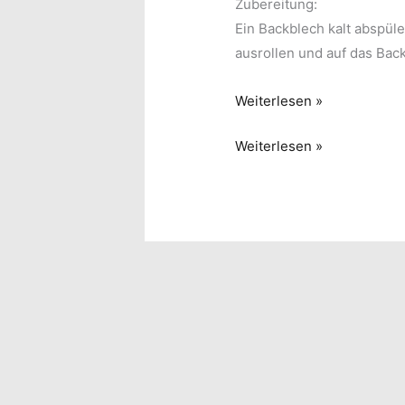
Zubereitung:
Ein Backblech kalt abspüle
ausrollen und auf das Bac
Bratwurstgehäck-
Weiterlesen »
Pastete
Bratwurstgehäck-
Weiterlesen »
Pastete