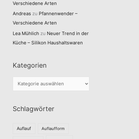
Verschiedene Arten
Andreas
zu
Pfannenwender –
Verschiedene Arten
Lea Mühlich
zu
Neuer Trend in der
Küche – Silikon Haushaltswaren
Kategorien
K
a
t
Schlagwörter
e
g
o
Auflauf
Auflaufform
r