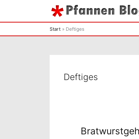
Zum
Inhalt
springen
Start
Deftiges
Deftiges
Bratwurstge