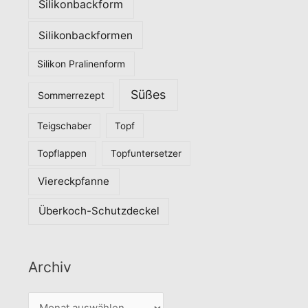
Silikonbackform
Silikonbackformen
Silikon Pralinenform
Süßes
Sommerrezept
Teigschaber
Topf
Topflappen
Topfuntersetzer
Viereckpfanne
Überkoch-Schutzdeckel
Archiv
A