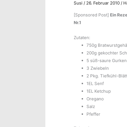
Susi
/
26. Februar 2010
/
H
[Sponsored Post]
Ein Rez
Nr.1
Zutaten:
750g Bratwurstgeh
200g gekochter Sch
5 süß-saure Gurken
3 Zwiebeln
2 Pkg. Tiefkühl-Blät
1EL Senf
1EL Ketchup
Oregano
Salz
Pfeffer