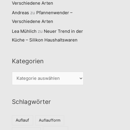
Verschiedene Arten
Andreas
zu
Pfannenwender –
Verschiedene Arten
Lea Mühlich
zu
Neuer Trend in der
Küche – Silikon Haushaltswaren
Kategorien
K
a
t
Schlagwörter
e
g
o
Auflauf
Auflaufform
r