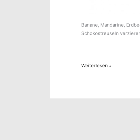
Banane, Mandarine, Erdbe
Schokostreuseln verziere
Schoko-
Weiterlesen »
Sahne-
Cupcakes
(aus
der
Mikrowelle)