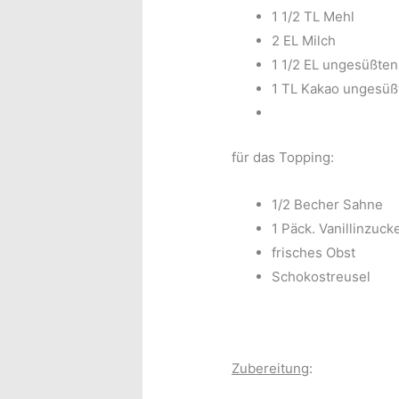
1 1/2 TL Mehl
2 EL Milch
1 1/2 EL ungesüßten
1 TL Kakao ungesüß
für das Topping:
1/2 Becher Sahne
1 Päck. Vanillinzuck
frisches Obst
Schokostreusel
Zubereitung
: