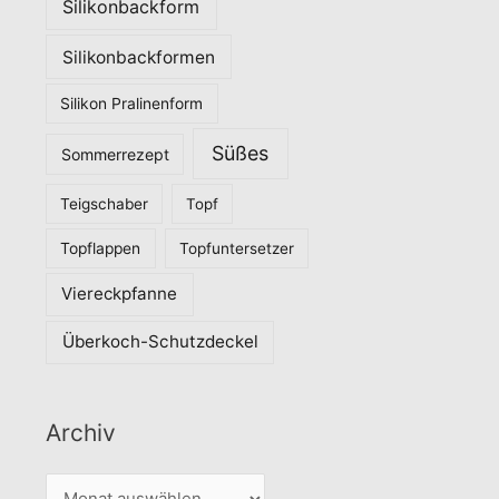
Silikonbackform
Silikonbackformen
Silikon Pralinenform
Süßes
Sommerrezept
Teigschaber
Topf
Topflappen
Topfuntersetzer
Viereckpfanne
Überkoch-Schutzdeckel
Archiv
A