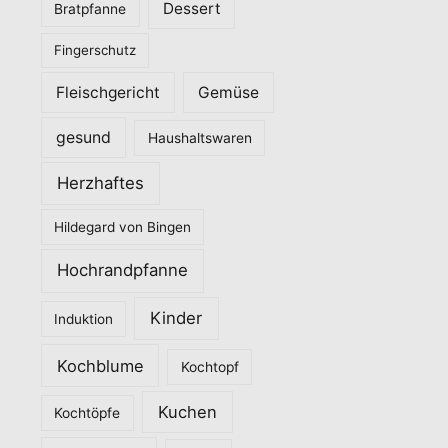
Dessert
Bratpfanne
i
Fingerschutz
e
n
Fleischgericht
Gemüse
gesund
Haushaltswaren
Herzhaftes
Hildegard von Bingen
Hochrandpfanne
Kinder
Induktion
Kochblume
Kochtopf
Kuchen
Kochtöpfe