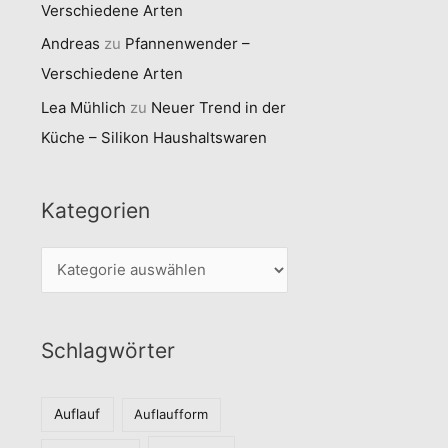
Verschiedene Arten
Andreas
zu
Pfannenwender –
Verschiedene Arten
Lea Mühlich
zu
Neuer Trend in der
Küche – Silikon Haushaltswaren
Kategorien
K
a
t
Schlagwörter
e
g
o
Auflauf
Auflaufform
r