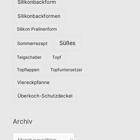
Silikonbackform
Silikonbackformen
Silikon Pralinenform
Süßes
Sommerrezept
Teigschaber
Topf
Topflappen
Topfuntersetzer
Viereckpfanne
Überkoch-Schutzdeckel
Archiv
A