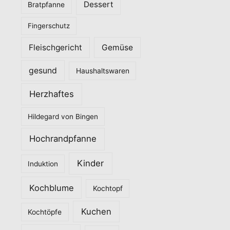
Dessert
Bratpfanne
i
Fingerschutz
e
n
Fleischgericht
Gemüse
gesund
Haushaltswaren
Herzhaftes
Hildegard von Bingen
Hochrandpfanne
Kinder
Induktion
Kochblume
Kochtopf
Kuchen
Kochtöpfe