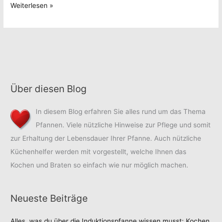
Innovative
Weiterlesen »
für
Küchenhelfer
Ihre
für
neue
Ihre
Küche
neue
Küche
Über diesen Blog
In diesem Blog erfahren Sie alles rund um das Thema
Pfannen. Viele nützliche Hinweise zur Pflege und somit
zur Erhaltung der Lebensdauer Ihrer Pfanne. Auch nützliche
Küchenhelfer werden mit vorgestellt, welche Ihnen das
Kochen und Braten so einfach wie nur möglich machen.
Neueste Beiträge
Alles, was du über die Induktionspfanne wissen musst: Kochen