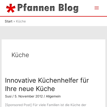
Zum
Hau
Inhalt
springen
Start
Küche
Küche
Innovative Küchenhelfer für
Ihre neue Küche
Susi
/
5. November 2012
/
Allgemein
[Sponsored Post] Für viele Familien ist die Küche der