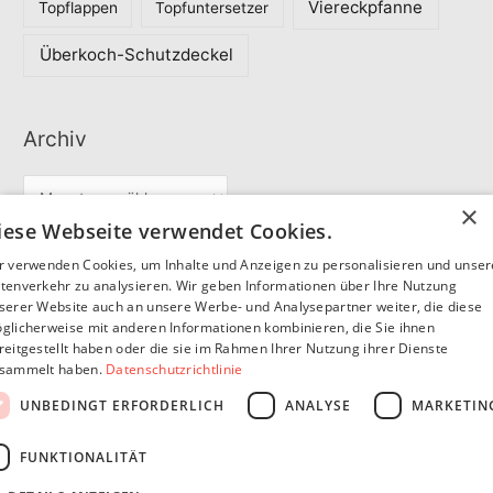
Viereckpfanne
Topflappen
Topfuntersetzer
Überkoch-Schutzdeckel
Archiv
A
×
r
iese Webseite verwendet Cookies.
c
r verwenden Cookies, um Inhalte und Anzeigen zu personalisieren und unse
Partner
h
tenverkehr zu analysieren. Wir geben Informationen über Ihre Nutzung
serer Website auch an unsere Werbe- und Analysepartner weiter, die diese
i
glicherweise mit anderen Informationen kombinieren, die Sie ihnen
v
reitgestellt haben oder die sie im Rahmen Ihrer Nutzung ihrer Dienste
SommerSEO
sammelt haben.
Datenschutzrichtlinie
UNBEDINGT ERFORDERLICH
ANALYSE
MARKETIN
FUNKTIONALITÄT