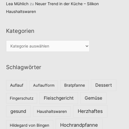
Lea Mühlich
zu
Neuer Trend in der Küche – Silikon
Haushaltswaren
Kategorien
K
a
t
Schlagwörter
e
g
o
Dessert
Auflauf
Auflaufform
Bratpfanne
r
Fleischgericht
Gemüse
i
Fingerschutz
e
Herzhaftes
gesund
Haushaltswaren
n
Hochrandpfanne
Hildegard von Bingen