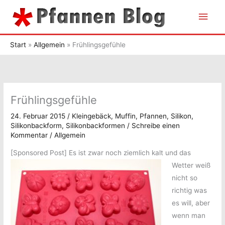
Zum
Hau
Inhalt
springen
Start
Allgemein
Frühlingsgefühle
Frühlingsgefühle
24. Februar 2015
/
Kleingebäck
,
Muffin
,
Pfannen
,
Silikon
,
Silikonbackform
,
Silikonbackformen
/
Schreibe einen
Kommentar
/
Allgemein
[Sponsored Post]
Es ist zwar noch ziemlich kalt und das
Wetter weiß
nicht so
richtig was
es will, aber
wenn man