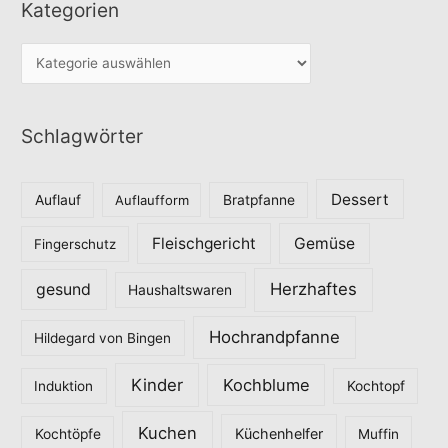
Kategorien
K
a
t
Schlagwörter
e
g
o
Dessert
Auflauf
Auflaufform
Bratpfanne
r
Fleischgericht
Gemüse
i
Fingerschutz
e
Herzhaftes
gesund
Haushaltswaren
n
Hochrandpfanne
Hildegard von Bingen
Kinder
Kochblume
Induktion
Kochtopf
Kuchen
Küchenhelfer
Kochtöpfe
Muffin