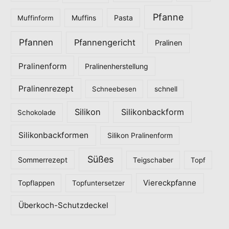
Pfanne
Pasta
Muffinform
Muffins
Pfannen
Pfannengericht
Pralinen
Pralinenform
Pralinenherstellung
Pralinenrezept
Schneebesen
schnell
Silikon
Silikonbackform
Schokolade
Silikonbackformen
Silikon Pralinenform
Süßes
Sommerrezept
Teigschaber
Topf
Viereckpfanne
Topflappen
Topfuntersetzer
Überkoch-Schutzdeckel