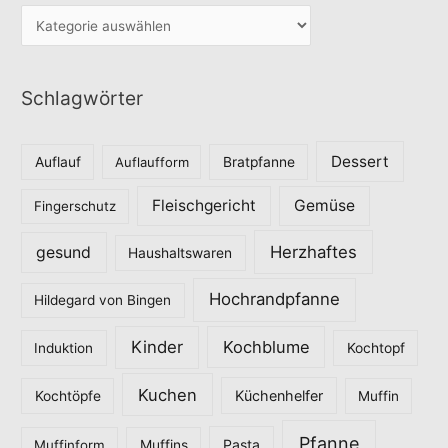
K
a
t
Schlagwörter
e
g
o
Dessert
Auflauf
Auflaufform
Bratpfanne
r
Fleischgericht
Gemüse
i
Fingerschutz
e
Herzhaftes
gesund
Haushaltswaren
n
Hochrandpfanne
Hildegard von Bingen
Kinder
Kochblume
Induktion
Kochtopf
Kuchen
Küchenhelfer
Kochtöpfe
Muffin
Pfanne
Pasta
Muffinform
Muffins