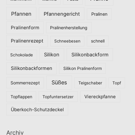
Pfannen
Pfannengericht
Pralinen
Pralinenform
Pralinenherstellung
Pralinenrezept
Schneebesen
schnell
Silikon
Silikonbackform
Schokolade
Silikonbackformen
Silikon Pralinenform
Süßes
Sommerrezept
Teigschaber
Topf
Viereckpfanne
Topflappen
Topfuntersetzer
Überkoch-Schutzdeckel
Archiv