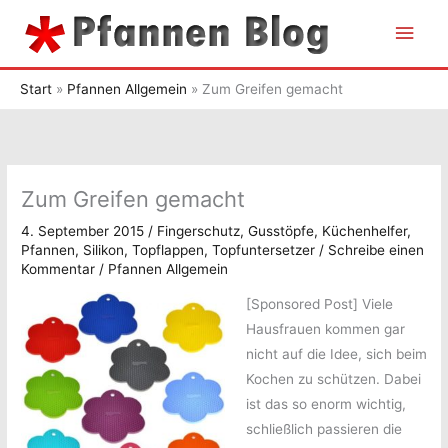
Zum
Hau
Inhalt
springen
Start
Pfannen Allgemein
Zum Greifen gemacht
Zum Greifen gemacht
4. September 2015
/
Fingerschutz
,
Gusstöpfe
,
Küchenhelfer
,
Pfannen
,
Silikon
,
Topflappen
,
Topfuntersetzer
/
Schreibe einen
Kommentar
/
Pfannen Allgemein
[Sponsored Post]
Viele
Hausfrauen kommen gar
nicht auf die Idee, sich beim
Kochen zu schützen. Dabei
ist das so enorm wichtig,
schließlich passieren die