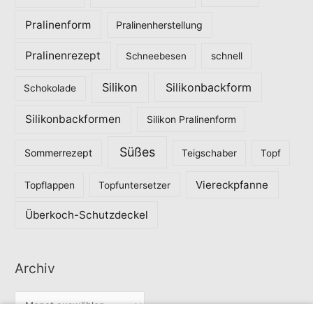
Pralinenform
Pralinenherstellung
Pralinenrezept
Schneebesen
schnell
Silikon
Silikonbackform
Schokolade
Silikonbackformen
Silikon Pralinenform
Süßes
Sommerrezept
Teigschaber
Topf
Viereckpfanne
Topflappen
Topfuntersetzer
Überkoch-Schutzdeckel
Archiv
A