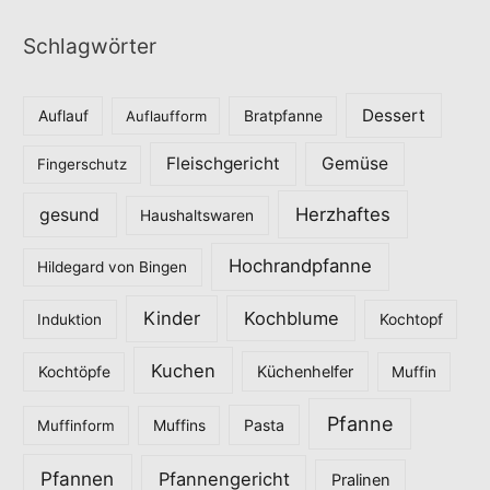
t
Schlagwörter
e
g
o
Dessert
Auflauf
Auflaufform
Bratpfanne
r
Fleischgericht
Gemüse
i
Fingerschutz
e
Herzhaftes
gesund
Haushaltswaren
n
Hochrandpfanne
Hildegard von Bingen
Kinder
Kochblume
Induktion
Kochtopf
Kuchen
Küchenhelfer
Kochtöpfe
Muffin
Pfanne
Pasta
Muffinform
Muffins
Pfannen
Pfannengericht
Pralinen