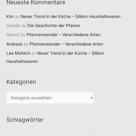
Neueste Kommentare
Kim
zu
Neuer Trend in der Küche – Silikon Haushaltswaren
Vassilis
zu
Die Geschichte der Pfanne
Gernot
zu
Pfannenwender – Verschiedene Arten
Andreas
zu
Pfannenwender – Verschiedene Arten
Lea Mühlich
zu
Neuer Trend in der Küche – Silikon
Haushaltswaren
Kategorien
K
a
t
Schlagwörter
e
g