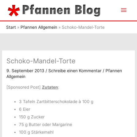
Zum
Hau
Inhalt
springen
Start
Pfannen Allgemein
Schoko-Mandel-Torte
Schoko-Mandel-Torte
9. September 2013
/
Schreibe einen Kommentar
/
Pfannen
Allgemein
[Sponsored Post]
Zutaten
:
3 Tafeln Zartbitterschokolade à 100 g
6 Eier
150 g Zucker
75 g Butter oder Margarine
100 g Stärkemehl