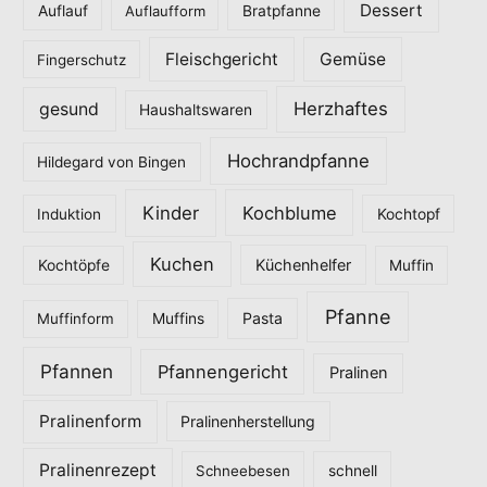
o
Dessert
Auflauf
Auflaufform
Bratpfanne
r
Fleischgericht
Gemüse
i
Fingerschutz
e
Herzhaftes
gesund
Haushaltswaren
n
Hochrandpfanne
Hildegard von Bingen
Kinder
Kochblume
Induktion
Kochtopf
Kuchen
Küchenhelfer
Kochtöpfe
Muffin
Pfanne
Pasta
Muffinform
Muffins
Pfannen
Pfannengericht
Pralinen
Pralinenform
Pralinenherstellung
Pralinenrezept
Schneebesen
schnell