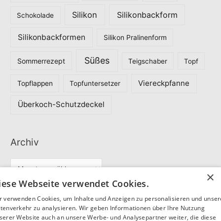
Silikon
Silikonbackform
Schokolade
Silikonbackformen
Silikon Pralinenform
Süßes
Sommerrezept
Teigschaber
Topf
Viereckpfanne
Topflappen
Topfuntersetzer
Überkoch-Schutzdeckel
Archiv
A
×
r
iese Webseite verwendet Cookies.
c
r verwenden Cookies, um Inhalte und Anzeigen zu personalisieren und unse
Partner
h
tenverkehr zu analysieren. Wir geben Informationen über Ihre Nutzung
serer Website auch an unsere Werbe- und Analysepartner weiter, die diese
i