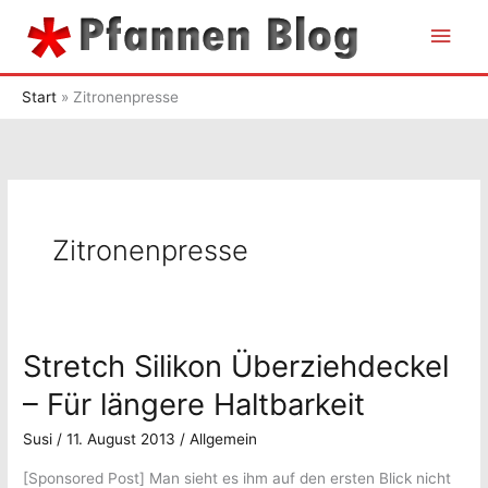
Zum
Hau
Inhalt
springen
Start
Zitronenpresse
Zitronenpresse
Stretch Silikon Überziehdeckel
– Für längere Haltbarkeit
Susi
/
11. August 2013
/
Allgemein
[Sponsored Post] Man sieht es ihm auf den ersten Blick nicht