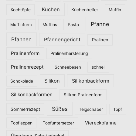
Kuchen
Küchenhelfer
Kochtöpfe
Muffin
Pfanne
Pasta
Muffinform
Muffins
Pfannen
Pfannengericht
Pralinen
Pralinenform
Pralinenherstellung
Pralinenrezept
Schneebesen
schnell
Silikon
Silikonbackform
Schokolade
Silikonbackformen
Silikon Pralinenform
Süßes
Sommerrezept
Teigschaber
Topf
Viereckpfanne
Topflappen
Topfuntersetzer
Überkoch-Schutzdeckel