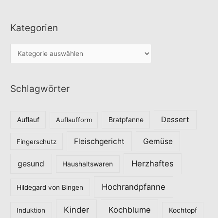
Kategorien
K
a
t
Schlagwörter
e
g
o
Dessert
Auflauf
Auflaufform
Bratpfanne
r
Fleischgericht
Gemüse
i
Fingerschutz
e
Herzhaftes
gesund
Haushaltswaren
n
Hochrandpfanne
Hildegard von Bingen
Kinder
Kochblume
Induktion
Kochtopf