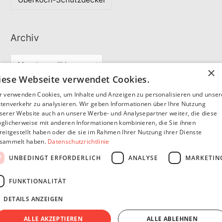
Archiv
A
×
r
iese Webseite verwendet Cookies.
c
r verwenden Cookies, um Inhalte und Anzeigen zu personalisieren und unse
Partner
h
tenverkehr zu analysieren. Wir geben Informationen über Ihre Nutzung
serer Website auch an unsere Werbe- und Analysepartner weiter, die diese
i
glicherweise mit anderen Informationen kombinieren, die Sie ihnen
v
reitgestellt haben oder die sie im Rahmen Ihrer Nutzung ihrer Dienste
SommerSEO
sammelt haben.
Datenschutzrichtlinie
UNBEDINGT ERFORDERLICH
ANALYSE
MARKETIN
FUNKTIONALITÄT
DETAILS ANZEIGEN
Copyright © 2026
Pfannen Blog
Impressum
Datenschutzerklärung
ALLE AKZEPTIEREN
ALLE ABLEHNEN