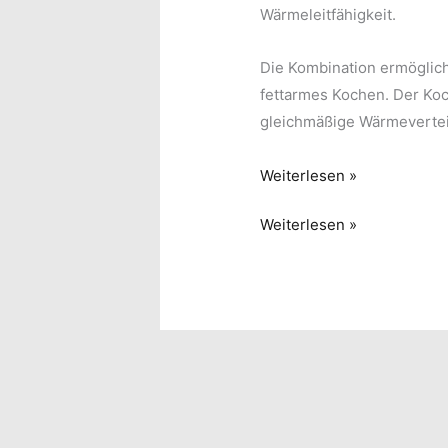
Wärmeleitfähigkeit.
Die Kombination ermöglic
fettarmes Kochen. Der Ko
gleichmäßige Wärmevertei
Gesundes
Weiterlesen »
Kochen
Gesundes
Weiterlesen »
mit
Kochen
den
mit
Edelstahltöpfen
den
3-
Edelstahltöpfen
ply
3-
ply