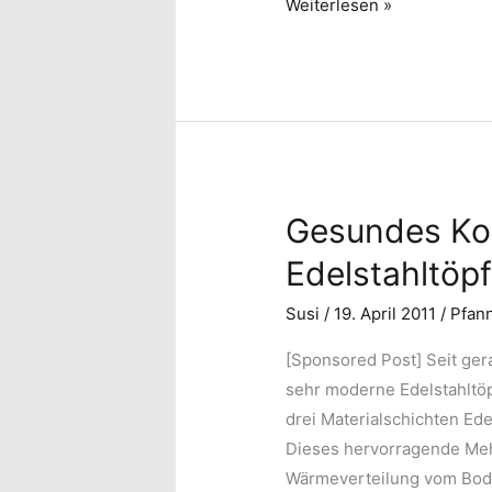
Induktion
Weiterlesen »
Gesundes Ko
Edelstahltöp
Susi
/
19. April 2011
/
Pfan
[Sponsored Post]
Seit ger
sehr moderne Edelstahltöp
drei Materialschichten Ede
Dieses hervorragende Mehr
Wärmeverteilung vom Bod