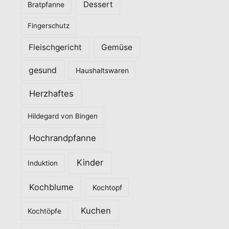
Dessert
Bratpfanne
i
Fingerschutz
e
n
Fleischgericht
Gemüse
gesund
Haushaltswaren
Herzhaftes
Hildegard von Bingen
Hochrandpfanne
Kinder
Induktion
Kochblume
Kochtopf
Kuchen
Kochtöpfe