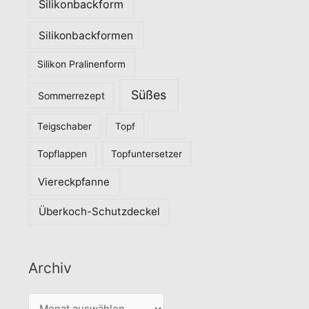
Silikonbackform
Silikonbackformen
Silikon Pralinenform
Süßes
Sommerrezept
Teigschaber
Topf
Topflappen
Topfuntersetzer
Viereckpfanne
Überkoch-Schutzdeckel
Archiv
A