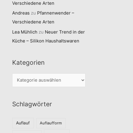
Verschiedene Arten
Andreas
zu
Pfannenwender –
Verschiedene Arten
Lea Mühlich
zu
Neuer Trend in der
Küche – Silikon Haushaltswaren
Kategorien
K
a
t
Schlagwörter
e
g
o
Auflauf
Auflaufform
r