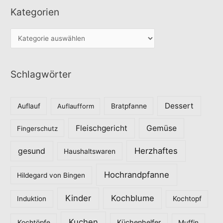
Kategorien
K
a
t
Schlagwörter
e
g
o
Dessert
Auflauf
Auflaufform
Bratpfanne
r
Fleischgericht
Gemüse
i
Fingerschutz
e
Herzhaftes
gesund
Haushaltswaren
n
Hochrandpfanne
Hildegard von Bingen
Kinder
Kochblume
Induktion
Kochtopf
Kuchen
Küchenhelfer
Kochtöpfe
Muffin