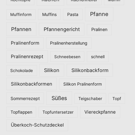
Pfanne
Pasta
Muffinform
Muffins
Pfannen
Pfannengericht
Pralinen
Pralinenform
Pralinenherstellung
Pralinenrezept
Schneebesen
schnell
Silikon
Silikonbackform
Schokolade
Silikonbackformen
Silikon Pralinenform
Süßes
Sommerrezept
Teigschaber
Topf
Viereckpfanne
Topflappen
Topfuntersetzer
Überkoch-Schutzdeckel