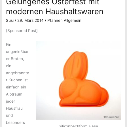
Gelungenes Osterfest mit
modernen Haushaltswaren
Susi
/
29. März 2014
/
Pfannen Allgemein
[Sponsored Post]
Ein
ungenießbar
er Braten,
ein
angebrannte
r Kuchen ist
einfach ein
Albtraum
jeder
Hausfrau
und
besonders
Silikonbackform Hase