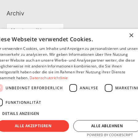
Archiv
A
×
r
iese Webseite verwendet Cookies.
c
r verwenden Cookies, um Inhalte und Anzeigen zu personalisieren und unse
Partner
h
tenverkehr zu analysieren. Wir geben Informationen über Ihre Nutzung
serer Website auch an unsere Werbe- und Analysepartner weiter, die diese
i
glicherweise mit anderen Informationen kombinieren, die Sie ihnen
v
reitgestellt haben oder die sie im Rahmen Ihrer Nutzung ihrer Dienste
SommerSEO
sammelt haben.
Datenschutzrichtlinie
UNBEDINGT ERFORDERLICH
ANALYSE
MARKETIN
FUNKTIONALITÄT
DETAILS ANZEIGEN
Copyright © 2026
Pfannen Blog
Impressum
Datenschutzerklärung
ALLE AKZEPTIEREN
ALLE ABLEHNEN
POWERED BY COOKIESCRIPT