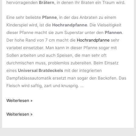
hervorragenden
Brätern
, in denen Ihr Braten ein Traum wird.
Eine sehr beliebte
Pfanne
, in der das Anbraten zu einem
Kinderspiel wird, ist die
Hochrandpfanne
. Die Vielseitigkeit
dieser Pfanne macht sie zum Superstar unter den
Pfannen
.
Der hohe Rand von 7 cm macht die
Hochrandpfanne
sehr
variabel einsetzbar. Man kann in dieser Pfanne sogar mit
Soßen arbeiten und auch Speisen, die man sehr oft
durchmischen muss, problemlos zubereiten. Beim Einsatz
eines
Universal Bratdeckels
mit der integrierten
Dampfablassautomatik ersetzt man sogar den Backofen. Das
Fleisch wird saftig, zart und knusprig. …
Gelungenes
Weiterlesen »
Osterfest
Gelungenes
Weiterlesen »
mit
Osterfest
modernen
mit
Haushaltswaren