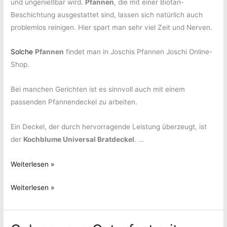
und ungenießbar wird.
Pfannen
, die mit einer Biotan-
Beschichtung ausgestattet sind, lassen sich natürlich auch
problemlos reinigen. Hier spart man sehr viel Zeit und Nerven.
Solche
Pfannen
findet man in Joschis Pfannen Joschi Online-
Shop.
Bei manchen Gerichten ist es sinnvoll auch mit einem
passenden Pfannendeckel zu arbeiten.
Ein Deckel, der durch hervorragende Leistung überzeugt, ist
der
Kochblume Universal Bratdeckel
. …
Unbeschwertes
Weiterlesen »
Kochen
Unbeschwertes
Weiterlesen »
Kochen