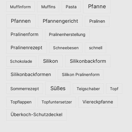
Pfanne
Pasta
Muffinform
Muffins
Pfannen
Pfannengericht
Pralinen
Pralinenform
Pralinenherstellung
Pralinenrezept
Schneebesen
schnell
Silikon
Silikonbackform
Schokolade
Silikonbackformen
Silikon Pralinenform
Süßes
Sommerrezept
Teigschaber
Topf
Viereckpfanne
Topflappen
Topfuntersetzer
Überkoch-Schutzdeckel