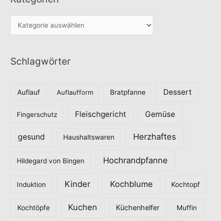
K
a
t
Schlagwörter
e
g
o
Dessert
Auflauf
Auflaufform
Bratpfanne
r
Fleischgericht
Gemüse
i
Fingerschutz
e
Herzhaftes
gesund
Haushaltswaren
n
Hochrandpfanne
Hildegard von Bingen
Kinder
Kochblume
Induktion
Kochtopf
Kuchen
Küchenhelfer
Kochtöpfe
Muffin