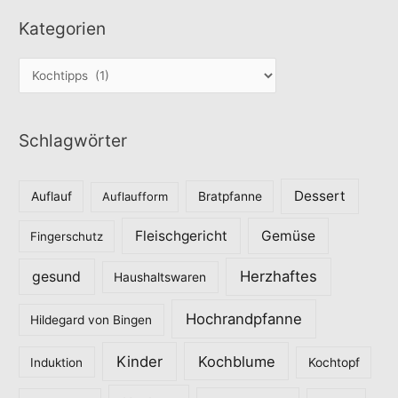
Kategorien
K
a
t
Schlagwörter
e
g
o
Dessert
Auflauf
Auflaufform
Bratpfanne
r
Fleischgericht
Gemüse
i
Fingerschutz
e
Herzhaftes
gesund
Haushaltswaren
n
Hochrandpfanne
Hildegard von Bingen
Kinder
Kochblume
Induktion
Kochtopf