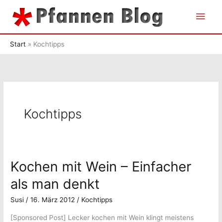
Zum
Hau
Inhalt
springen
Start
Kochtipps
Kochtipps
Kochen mit Wein – Einfacher
als man denkt
Susi
/
16. März 2012
/
Kochtipps
[Sponsored Post] Lecker kochen mit Wein klingt meistens