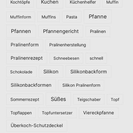
Kuchen
Küchenhelfer
Kochtöpfe
Muffin
Pfanne
Pasta
Muffinform
Muffins
Pfannen
Pfannengericht
Pralinen
Pralinenform
Pralinenherstellung
Pralinenrezept
Schneebesen
schnell
Silikon
Silikonbackform
Schokolade
Silikonbackformen
Silikon Pralinenform
Süßes
Sommerrezept
Teigschaber
Topf
Viereckpfanne
Topflappen
Topfuntersetzer
Überkoch-Schutzdeckel