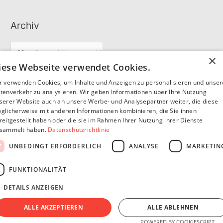
Archiv
A
×
r
iese Webseite verwendet Cookies.
c
r verwenden Cookies, um Inhalte und Anzeigen zu personalisieren und unse
Partner
h
tenverkehr zu analysieren. Wir geben Informationen über Ihre Nutzung
serer Website auch an unsere Werbe- und Analysepartner weiter, die diese
i
glicherweise mit anderen Informationen kombinieren, die Sie ihnen
v
reitgestellt haben oder die sie im Rahmen Ihrer Nutzung ihrer Dienste
SommerSEO
sammelt haben.
Datenschutzrichtlinie
UNBEDINGT ERFORDERLICH
ANALYSE
MARKETIN
FUNKTIONALITÄT
DETAILS ANZEIGEN
Copyright © 2026
Pfannen Blog
Impressum
Datenschutzerklärung
ALLE AKZEPTIEREN
ALLE ABLEHNEN
POWERED BY COOKIESCRIPT