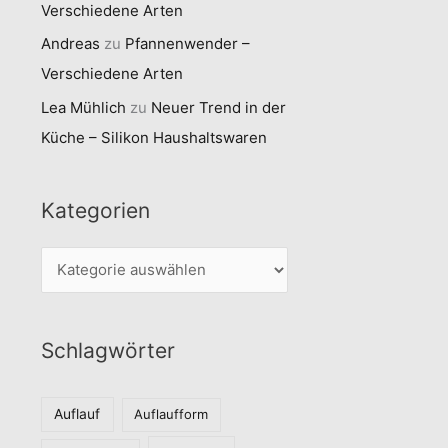
Verschiedene Arten
Andreas
zu
Pfannenwender –
Verschiedene Arten
Lea Mühlich
zu
Neuer Trend in der
Küche – Silikon Haushaltswaren
Kategorien
K
a
t
Schlagwörter
e
g
o
Auflauf
Auflaufform
r