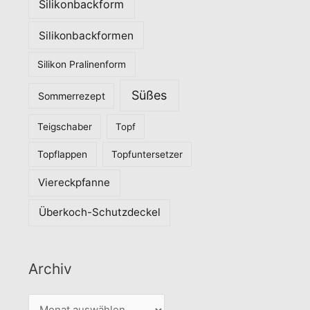
Silikonbackform
Silikonbackformen
Silikon Pralinenform
Süßes
Sommerrezept
Teigschaber
Topf
Topflappen
Topfuntersetzer
Viereckpfanne
Überkoch-Schutzdeckel
Archiv
A