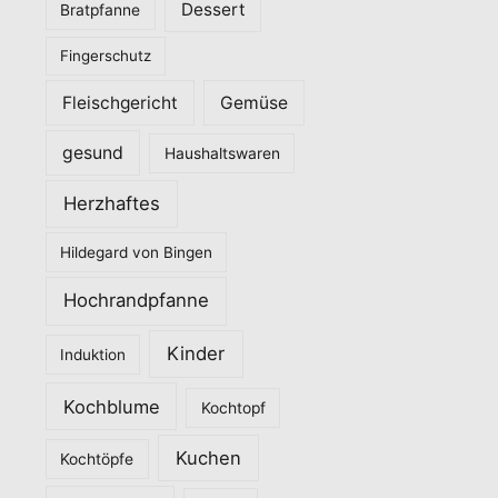
Dessert
Bratpfanne
i
Fingerschutz
e
n
Fleischgericht
Gemüse
gesund
Haushaltswaren
Herzhaftes
Hildegard von Bingen
Hochrandpfanne
Kinder
Induktion
Kochblume
Kochtopf
Kuchen
Kochtöpfe