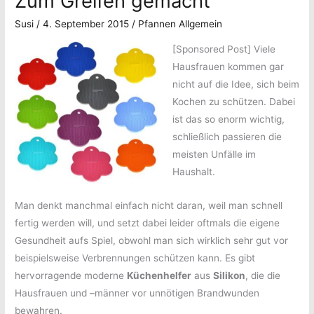
Zum Greifen gemacht
mit
Spaßfaktor
Susi
/
4. September 2015
/
Pfannen Allgemein
hohem
Spaßfaktor
[Sponsored Post]
Viele
Hausfrauen kommen gar
nicht auf die Idee, sich beim
Kochen zu schützen. Dabei
ist das so enorm wichtig,
schließlich passieren die
meisten Unfälle im
Haushalt.
Man denkt manchmal einfach nicht daran, weil man schnell
fertig werden will, und setzt dabei leider oftmals die eigene
Gesundheit aufs Spiel, obwohl man sich wirklich sehr gut vor
beispielsweise Verbrennungen schützen kann. Es gibt
hervorragende moderne
Küchenhelfer
aus
Silikon
, die die
Hausfrauen und –männer vor unnötigen Brandwunden
bewahren.