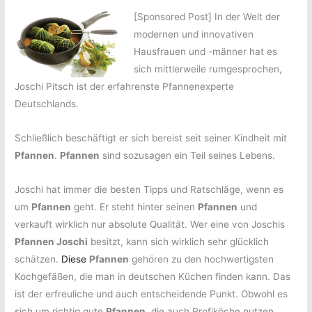
[Sponsored Post]
In der Welt der
modernen und innovativen
Hausfrauen und -männer hat es
sich mittlerweile rumgesprochen,
Joschi Pitsch ist der erfahrenste Pfannenexperte
Deutschlands.
Schließlich beschäftigt er sich bereist seit seiner Kindheit mit
Pfannen
.
Pfannen
sind sozusagen ein Teil seines Lebens.
Joschi hat immer die besten Tipps und Ratschläge, wenn es
um
Pfannen
geht. Er steht hinter seinen
Pfannen
und
verkauft wirklich nur absolute Qualität. Wer eine von Joschis
Pfannen Joschi
besitzt, kann sich wirklich sehr glücklich
schätzen.
Diese
Pfannen
gehören zu den hochwertigsten
Kochgefäßen, die man in deutschen Küchen finden kann. Das
ist der erfreuliche und auch entscheidende Punkt. Obwohl es
sich um richtig gute
Pfannen
, die auch Profiköche nutzen