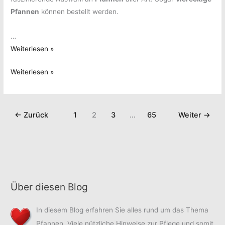
Pfannen
können bestellt werden.
…
Pfannen
Weiterlesen »
von
Pfannen
Weiterlesen »
Joschi
von
–
Joschi
Von
–
wem
←
Zurück
1
2
3
…
65
Weiter
→
Von
sonst!?
wem
sonst!?
Über diesen Blog
In diesem Blog erfahren Sie alles rund um das Thema
Pfannen. Viele nützliche Hinweise zur Pflege und somit