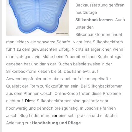
Backausstattung gehören
heutzutage
Silikonbackformen
. Auch
unter den
Silikonbackformen findet
man leider viele schwarze Schafe. Nicht jede Silikonbackform
führt zu dem gewünschten Erfolg. Nichts ist ärgerlicher, wenn
man sich ganz viel Mühe beim Zubereiten eines Kuchenteigs
gegeben hat und dann der Kuchen beispielsweise in der
Silikonbackform kleben bleibt. Das kann evtl. auf
Anwendungsfehler oder aber auch auf die mangelhafte
Qualität der Form zurückzuführen sein. Bei Silikonbackformen
aus dem Pfannen-Joschi Online-Shop treten diese Probleme
nicht auf.
Diese
Silikonbackformen sind qualitativ sehr
hochwertig und dennoch preisgünstig. In Joschis Pfannen
Joschi Blog findet man
hier
eine sehr präzise und einfache
Anleitung zur
Handhabung und Pflege
.