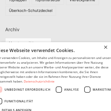
Topflappen
Topfuntersetzer
Überkoch-Schutzdeckel
Archiv
A
×
r
iese Webseite verwendet Cookies.
c
r verwenden Cookies, um Inhalte und Anzeigen zu personalisieren und unse
Partner
h
tenverkehr zu analysieren. Wir geben Informationen über Ihre Nutzung
serer Website auch an unsere Werbe- und Analysepartner weiter, die diese
i
glicherweise mit anderen Informationen kombinieren, die Sie ihnen
v
reitgestellt haben oder die sie im Rahmen Ihrer Nutzung ihrer Dienste
SommerSEO
sammelt haben.
Datenschutzrichtlinie
UNBEDINGT ERFORDERLICH
ANALYSE
MARKETIN
FUNKTIONALITÄT
DETAILS ANZEIGEN
Copyright © 2026
Pfannen Blog