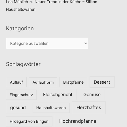
Lea Mühlich
zu
Neuer Trend in der Küche – Silikon
Haushaltswaren
Kategorien
K
a
t
Schlagwörter
e
g
o
Dessert
Auflauf
Auflaufform
Bratpfanne
r
Fleischgericht
Gemüse
i
Fingerschutz
e
Herzhaftes
gesund
Haushaltswaren
n
Hochrandpfanne
Hildegard von Bingen