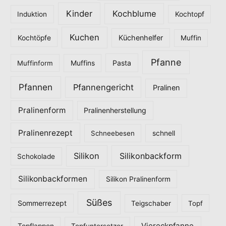
Kinder
Kochblume
Induktion
Kochtopf
Kuchen
Küchenhelfer
Kochtöpfe
Muffin
Pfanne
Pasta
Muffinform
Muffins
Pfannen
Pfannengericht
Pralinen
Pralinenform
Pralinenherstellung
Pralinenrezept
Schneebesen
schnell
Silikon
Silikonbackform
Schokolade
Silikonbackformen
Silikon Pralinenform
Süßes
Sommerrezept
Teigschaber
Topf
Viereckpfanne