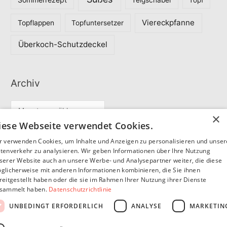
Viereckpfanne
Topflappen
Topfuntersetzer
Überkoch-Schutzdeckel
Archiv
A
×
r
iese Webseite verwendet Cookies.
c
r verwenden Cookies, um Inhalte und Anzeigen zu personalisieren und unse
Partner
h
tenverkehr zu analysieren. Wir geben Informationen über Ihre Nutzung
serer Website auch an unsere Werbe- und Analysepartner weiter, die diese
i
glicherweise mit anderen Informationen kombinieren, die Sie ihnen
v
reitgestellt haben oder die sie im Rahmen Ihrer Nutzung ihrer Dienste
SommerSEO
sammelt haben.
Datenschutzrichtlinie
UNBEDINGT ERFORDERLICH
ANALYSE
MARKETIN