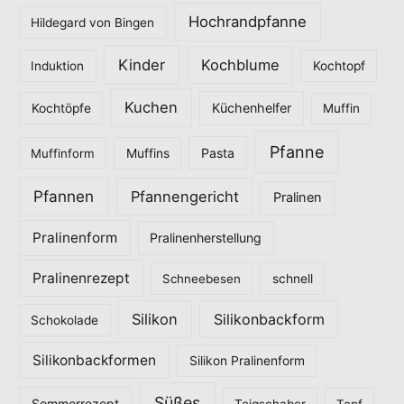
Hochrandpfanne
Hildegard von Bingen
Kinder
Kochblume
Induktion
Kochtopf
Kuchen
Küchenhelfer
Kochtöpfe
Muffin
Pfanne
Pasta
Muffinform
Muffins
Pfannen
Pfannengericht
Pralinen
Pralinenform
Pralinenherstellung
Pralinenrezept
Schneebesen
schnell
Silikon
Silikonbackform
Schokolade
Silikonbackformen
Silikon Pralinenform
Süßes
Sommerrezept
Teigschaber
Topf