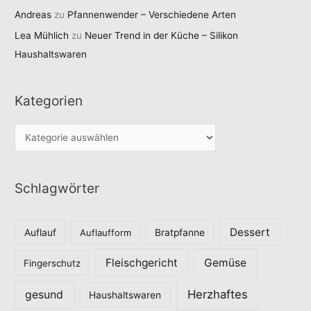
Andreas
zu
Pfannenwender – Verschiedene Arten
Lea Mühlich
zu
Neuer Trend in der Küche – Silikon
Haushaltswaren
Kategorien
K
a
t
Schlagwörter
e
g
o
Dessert
Auflauf
Auflaufform
Bratpfanne
r
Fleischgericht
Gemüse
i
Fingerschutz
e
Herzhaftes
gesund
Haushaltswaren
n