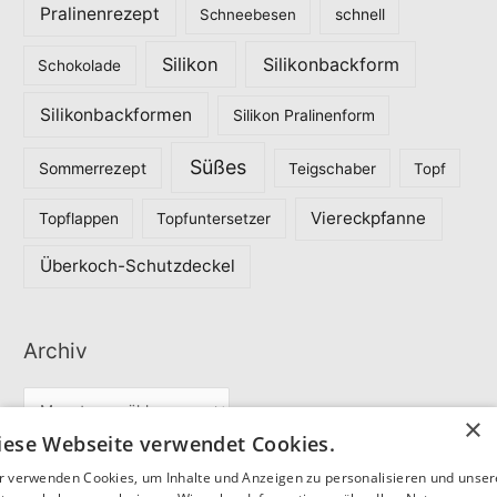
Pralinenrezept
Schneebesen
schnell
Silikon
Silikonbackform
Schokolade
Silikonbackformen
Silikon Pralinenform
Süßes
Sommerrezept
Teigschaber
Topf
Viereckpfanne
Topflappen
Topfuntersetzer
Überkoch-Schutzdeckel
Archiv
A
×
r
iese Webseite verwendet Cookies.
c
r verwenden Cookies, um Inhalte und Anzeigen zu personalisieren und unse
Partner
h