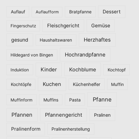
g
o
Dessert
Auflauf
Auflaufform
Bratpfanne
r
Fleischgericht
Gemüse
i
Fingerschutz
e
Herzhaftes
gesund
Haushaltswaren
n
Hochrandpfanne
Hildegard von Bingen
Kinder
Kochblume
Induktion
Kochtopf
Kuchen
Küchenhelfer
Kochtöpfe
Muffin
Pfanne
Pasta
Muffinform
Muffins
Pfannen
Pfannengericht
Pralinen
Pralinenform
Pralinenherstellung