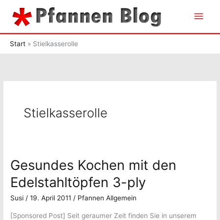
Zum
Hau
Inhalt
springen
Start
Stielkasserolle
Stielkasserolle
Gesundes Kochen mit den
Edelstahltöpfen 3-ply
Susi
/
19. April 2011
/
Pfannen Allgemein
[Sponsored Post]
Seit geraumer Zeit finden Sie in unserem