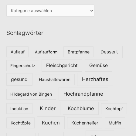
K
a
t
Schlagwörter
e
g
o
Dessert
Auflauf
Auflaufform
Bratpfanne
r
Fleischgericht
Gemüse
i
Fingerschutz
e
Herzhaftes
gesund
Haushaltswaren
n
Hochrandpfanne
Hildegard von Bingen
Kinder
Kochblume
Induktion
Kochtopf
Kuchen
Küchenhelfer
Kochtöpfe
Muffin