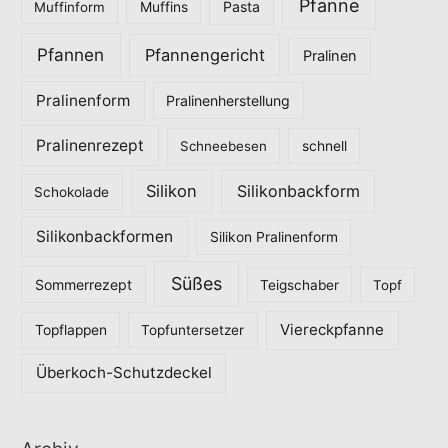
Pfanne
Pasta
Muffinform
Muffins
Pfannen
Pfannengericht
Pralinen
Pralinenform
Pralinenherstellung
Pralinenrezept
Schneebesen
schnell
Silikon
Silikonbackform
Schokolade
Silikonbackformen
Silikon Pralinenform
Süßes
Sommerrezept
Teigschaber
Topf
Viereckpfanne
Topflappen
Topfuntersetzer
Überkoch-Schutzdeckel