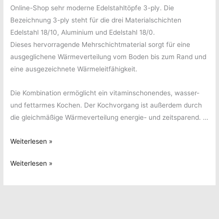
Online-Shop sehr moderne Edelstahltöpfe 3-ply. Die
Bezeichnung 3-ply steht für die drei Materialschichten
Edelstahl 18/10, Aluminium und Edelstahl 18/0.
Dieses hervorragende Mehrschichtmaterial sorgt für eine
ausgeglichene Wärmeverteilung vom Boden bis zum Rand und
eine ausgezeichnete Wärmeleitfähigkeit.
Die Kombination ermöglicht ein vitaminschonendes, wasser-
und fettarmes Kochen. Der Kochvorgang ist außerdem durch
die gleichmäßige Wärmeverteilung energie- und zeitsparend. …
Gesundes
Weiterlesen »
Kochen
Gesundes
Weiterlesen »
mit
Kochen
den
mit
Edelstahltöpfen
den
3-
Edelstahltöpfen
ply