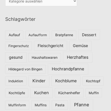
a
t
Schlagwörter
e
g
o
Dessert
Auflauf
Auflaufform
Bratpfanne
r
Fleischgericht
Gemüse
i
Fingerschutz
e
Herzhaftes
gesund
Haushaltswaren
n
Hochrandpfanne
Hildegard von Bingen
Kinder
Kochblume
Induktion
Kochtopf
Kuchen
Küchenhelfer
Kochtöpfe
Muffin
Pfanne
Pasta
Muffinform
Muffins