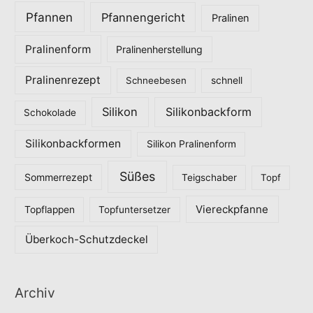
Pfannen
Pfannengericht
Pralinen
Pralinenform
Pralinenherstellung
Pralinenrezept
Schneebesen
schnell
Silikon
Silikonbackform
Schokolade
Silikonbackformen
Silikon Pralinenform
Süßes
Sommerrezept
Teigschaber
Topf
Viereckpfanne
Topflappen
Topfuntersetzer
Überkoch-Schutzdeckel
Archiv