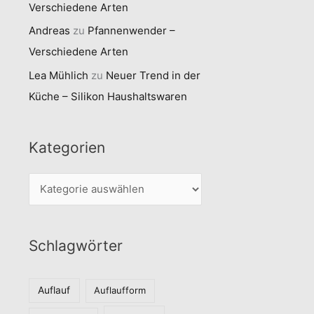
Verschiedene Arten
Andreas
zu
Pfannenwender –
Verschiedene Arten
Lea Mühlich
zu
Neuer Trend in der
Küche – Silikon Haushaltswaren
Kategorien
K
a
t
Schlagwörter
e
g
o
Auflauf
Auflaufform
r