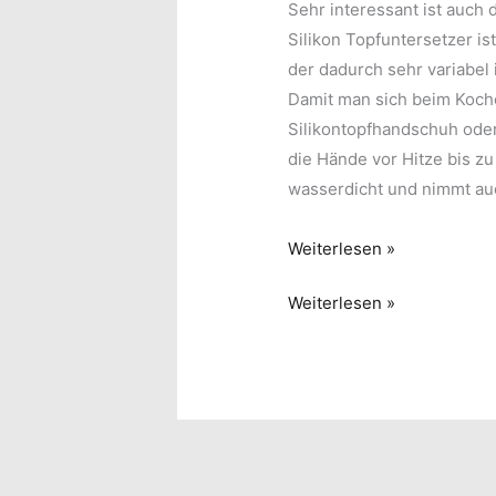
Sehr interessant ist auch 
Silikon Topfuntersetzer is
der dadurch sehr variabel i
Damit man sich beim Koche
Silikontopfhandschuh ode
die Hände vor Hitze bis zu
wasserdicht und nimmt au
Küchenhelfer
Weiterlesen »
aus
Küchenhelfer
Weiterlesen »
Silikon
aus
Silikon