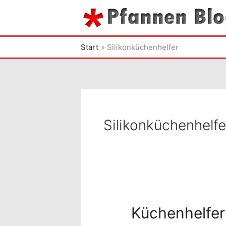
Zum
Inhalt
springen
Start
Silikonküchenhelfer
Silikonküchenhelfe
Küchenhelfer 