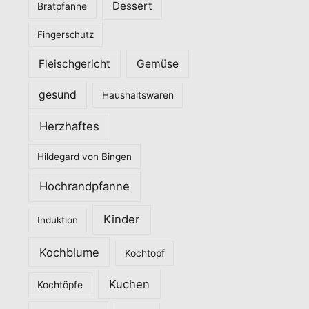
Dessert
Bratpfanne
i
Fingerschutz
e
n
Fleischgericht
Gemüse
gesund
Haushaltswaren
Herzhaftes
Hildegard von Bingen
Hochrandpfanne
Kinder
Induktion
Kochblume
Kochtopf
Kuchen
Kochtöpfe