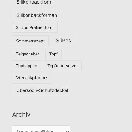
Silikonbackform
Silikonbackformen
Silikon Pralinenform
Süßes
Sommerrezept
Teigschaber
Topf
Topflappen
Topfuntersetzer
Viereckpfanne
Überkoch-Schutzdeckel
Archiv
A