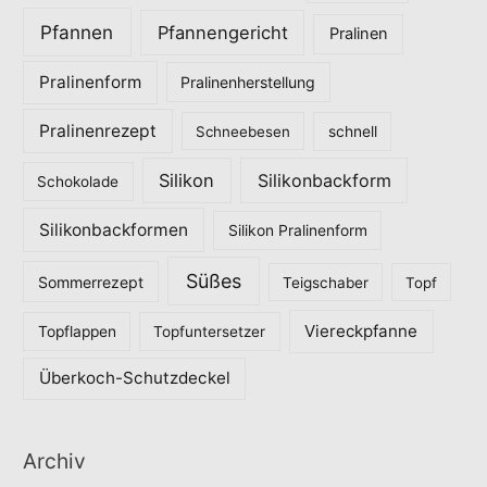
Pfannen
Pfannengericht
Pralinen
Pralinenform
Pralinenherstellung
Pralinenrezept
Schneebesen
schnell
Silikon
Silikonbackform
Schokolade
Silikonbackformen
Silikon Pralinenform
Süßes
Sommerrezept
Teigschaber
Topf
Viereckpfanne
Topflappen
Topfuntersetzer
Überkoch-Schutzdeckel
Archiv