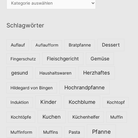
K
a
t
Schlagwörter
e
g
o
Dessert
Auflauf
Auflaufform
Bratpfanne
r
Fleischgericht
Gemüse
i
Fingerschutz
e
Herzhaftes
gesund
Haushaltswaren
n
Hochrandpfanne
Hildegard von Bingen
Kinder
Kochblume
Induktion
Kochtopf
Kuchen
Küchenhelfer
Kochtöpfe
Muffin
Pfanne
Pasta
Muffinform
Muffins