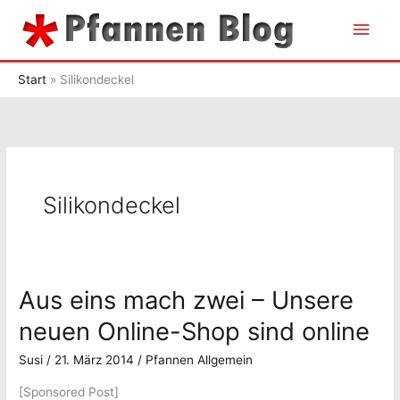
Zum
Hau
Inhalt
springen
Start
Silikondeckel
Silikondeckel
Aus eins mach zwei – Unsere
neuen Online-Shop sind online
Susi
/
21. März 2014
/
Pfannen Allgemein
[Sponsored Post]