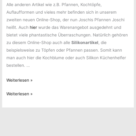
Alle anderen Artikel wie z.B. Pfannen, Kochtöpfe,
Auflaufformen und vieles mehr befinden sich in unserem
zweiten neuen Online-Shop, der nun Joschis Pfannen Joschi
heißt. Auch
hier
wurde das Warenangebot ausgedehnt und
bietet viele phantastische Überraschungen. Natürlich gehören
zu diesem Online-Shop auch alle
Silikonartikel
, die
beispielsweise zu Töpfen oder Pfannen passen. Somit kann
man auch hier die Kochblume oder auch Silikon Küchenhelfer
bestellen. …
Aus
Weiterlesen »
eins
Aus
Weiterlesen »
mach
eins
zwei
mach
–
zwei
Unsere
–
neuen
Unsere
Online-