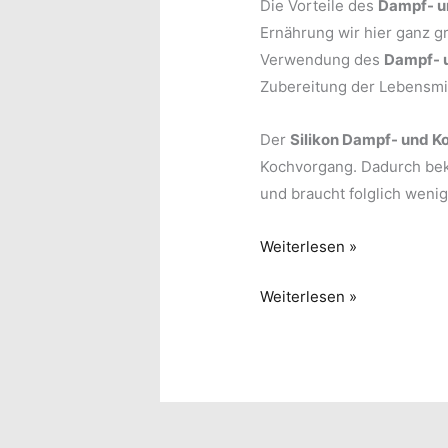
Die Vorteile des
Dampf- u
Ernährung wir hier ganz g
Verwendung des
Dampf- 
Zubereitung der Lebensmit
Der
Silikon Dampf- und K
Kochvorgang. Dadurch be
und braucht folglich weni
Unscheinbarer
Weiterlesen »
und
Unscheinbarer
Weiterlesen »
genialer
und
„Fast-
genialer
Alleskönner“
„Fast-
Alleskönner“