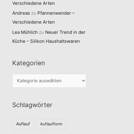
Verschiedene Arten
Andreas
zu
Pfannenwender –
Verschiedene Arten
Lea Mühlich
zu
Neuer Trend in der
Küche – Silikon Haushaltswaren
Kategorien
K
a
t
Schlagwörter
e
g
o
Auflauf
Auflaufform
r