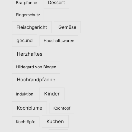
Dessert
Bratpfanne
i
Fingerschutz
e
n
Fleischgericht
Gemüse
gesund
Haushaltswaren
Herzhaftes
Hildegard von Bingen
Hochrandpfanne
Kinder
Induktion
Kochblume
Kochtopf
Kuchen
Kochtöpfe