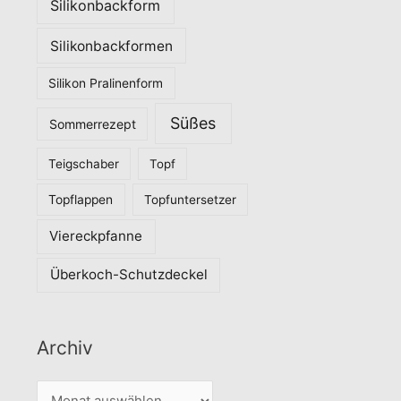
Silikonbackform
Silikonbackformen
Silikon Pralinenform
Süßes
Sommerrezept
Teigschaber
Topf
Topflappen
Topfuntersetzer
Viereckpfanne
Überkoch-Schutzdeckel
Archiv
A