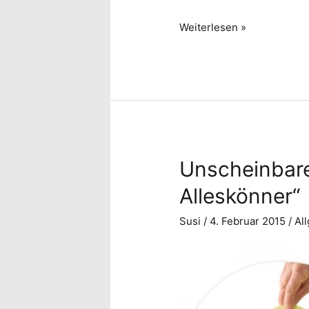
Papa!
Danke
Weiterlesen »
Papa!
Unscheinbare
Alleskönner“
Susi
/
4. Februar 2015
/
Al