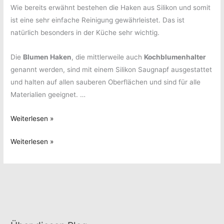
Wie bereits erwähnt bestehen die Haken aus Silikon und somit
ist eine sehr einfache Reinigung gewährleistet. Das ist
natürlich besonders in der Küche sehr wichtig.
Die
Blumen Haken
, die mittlerweile auch
Kochblumenhalter
genannt werden, sind mit einem Silikon Saugnapf ausgestattet
und halten auf allen sauberen Oberflächen und sind für alle
Materialien geeignet. …
Da
Weiterlesen »
hängt
Da
Weiterlesen »
sie
hängt
gut
sie
–
gut
Die
–
Kochblume
Die
Kochblume