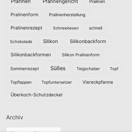
Pfannen
Pfannengericht
Pralinen
Pralinenform
Pralinenherstellung
Pralinenrezept
Schneebesen
schnell
Silikon
Silikonbackform
Schokolade
Silikonbackformen
Silikon Pralinenform
Süßes
Sommerrezept
Teigschaber
Topf
Viereckpfanne
Topflappen
Topfuntersetzer
Überkoch-Schutzdeckel
Archiv
A