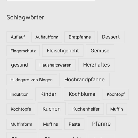
a
t
Schlagwörter
e
g
o
Dessert
Auflauf
Auflaufform
Bratpfanne
r
Fleischgericht
Gemüse
i
Fingerschutz
e
Herzhaftes
gesund
Haushaltswaren
n
Hochrandpfanne
Hildegard von Bingen
Kinder
Kochblume
Induktion
Kochtopf
Kuchen
Küchenhelfer
Kochtöpfe
Muffin
Pfanne
Pasta
Muffinform
Muffins