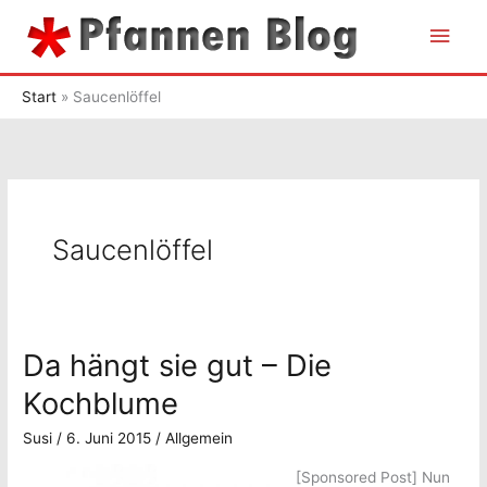
Zum
Hau
Inhalt
springen
Start
Saucenlöffel
Saucenlöffel
Da hängt sie gut – Die
Kochblume
Susi
/
6. Juni 2015
/
Allgemein
[Sponsored Post]
Nun