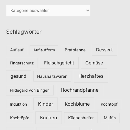
K
a
t
Schlagwörter
e
g
o
Dessert
Auflauf
Auflaufform
Bratpfanne
r
Fleischgericht
Gemüse
i
Fingerschutz
e
Herzhaftes
gesund
Haushaltswaren
n
Hochrandpfanne
Hildegard von Bingen
Kinder
Kochblume
Induktion
Kochtopf
Kuchen
Küchenhelfer
Kochtöpfe
Muffin