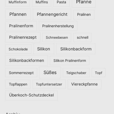
Pfanne
Pasta
Muffinform
Muffins
Pfannen
Pfannengericht
Pralinen
Pralinenform
Pralinenherstellung
Pralinenrezept
Schneebesen
schnell
Silikon
Silikonbackform
Schokolade
Silikonbackformen
Silikon Pralinenform
Süßes
Sommerrezept
Teigschaber
Topf
Viereckpfanne
Topflappen
Topfuntersetzer
Überkoch-Schutzdeckel