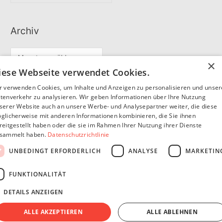
Archiv
A
×
r
iese Webseite verwendet Cookies.
c
r verwenden Cookies, um Inhalte und Anzeigen zu personalisieren und unse
Partner
h
tenverkehr zu analysieren. Wir geben Informationen über Ihre Nutzung
serer Website auch an unsere Werbe- und Analysepartner weiter, die diese
i
glicherweise mit anderen Informationen kombinieren, die Sie ihnen
v
reitgestellt haben oder die sie im Rahmen Ihrer Nutzung ihrer Dienste
SommerSEO
sammelt haben.
Datenschutzrichtlinie
UNBEDINGT ERFORDERLICH
ANALYSE
MARKETIN
FUNKTIONALITÄT
DETAILS ANZEIGEN
Copyright © 2026
Pfannen Blog
ALLE AKZEPTIEREN
ALLE ABLEHNEN
Impressum
Datenschutzerklärung