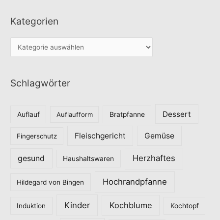
Kategorien
K
a
t
Schlagwörter
e
g
o
Dessert
Auflauf
Auflaufform
Bratpfanne
r
Fleischgericht
Gemüse
i
Fingerschutz
e
Herzhaftes
gesund
Haushaltswaren
n
Hochrandpfanne
Hildegard von Bingen
Kinder
Kochblume
Induktion
Kochtopf