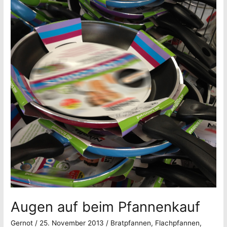
Augen auf beim Pfannenkauf
Gernot
/
25. November 2013
/
Bratpfannen
,
Flachpfannen
,