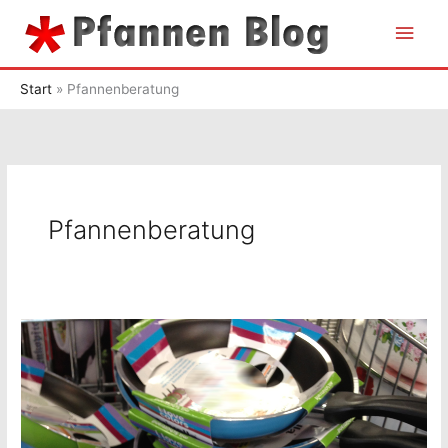
Zum
Hau
Inhalt
springen
Start
Pfannenberatung
Pfannenberatung