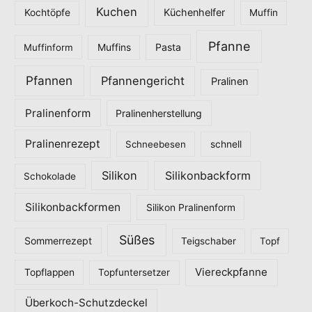
Kuchen
Küchenhelfer
Kochtöpfe
Muffin
Pfanne
Pasta
Muffinform
Muffins
Pfannen
Pfannengericht
Pralinen
Pralinenform
Pralinenherstellung
Pralinenrezept
Schneebesen
schnell
Silikon
Silikonbackform
Schokolade
Silikonbackformen
Silikon Pralinenform
Süßes
Sommerrezept
Teigschaber
Topf
Viereckpfanne
Topflappen
Topfuntersetzer
Überkoch-Schutzdeckel