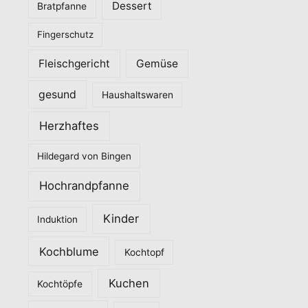
Dessert
Bratpfanne
i
Fingerschutz
e
n
Fleischgericht
Gemüse
gesund
Haushaltswaren
Herzhaftes
Hildegard von Bingen
Hochrandpfanne
Kinder
Induktion
Kochblume
Kochtopf
Kuchen
Kochtöpfe