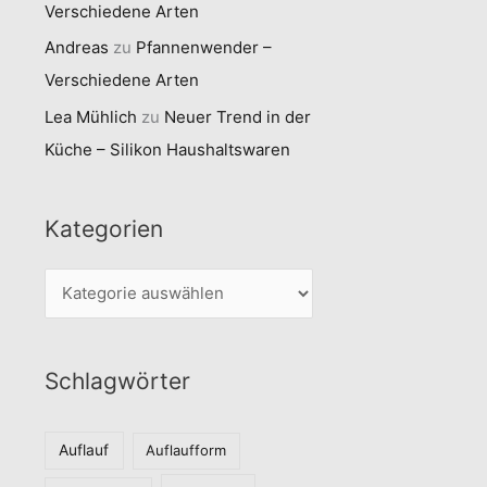
Verschiedene Arten
Andreas
zu
Pfannenwender –
Verschiedene Arten
Lea Mühlich
zu
Neuer Trend in der
Küche – Silikon Haushaltswaren
Kategorien
K
a
t
Schlagwörter
e
g
o
Auflauf
Auflaufform
r