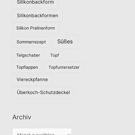
Silikonbackform
Silikonbackformen
Silikon Pralinenform
Süßes
Sommerrezept
Teigschaber
Topf
Topflappen
Topfuntersetzer
Viereckpfanne
Überkoch-Schutzdeckel
Archiv
A