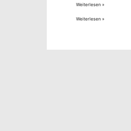
Deckel-
Weiterlesen »
Vielfalt
Deckel-
Weiterlesen »
Vielfalt