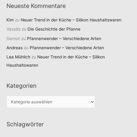
Neueste Kommentare
Kim
zu
Neuer Trend in der Küche – Silikon Haushaltswaren
Vassilis
zu
Die Geschichte der Pfanne
Gernot
zu
Pfannenwender – Verschiedene Arten
Andreas
zu
Pfannenwender – Verschiedene Arten
Lea Mühlich
zu
Neuer Trend in der Küche – Silikon
Haushaltswaren
Kategorien
K
a
t
Schlagwörter
e
g