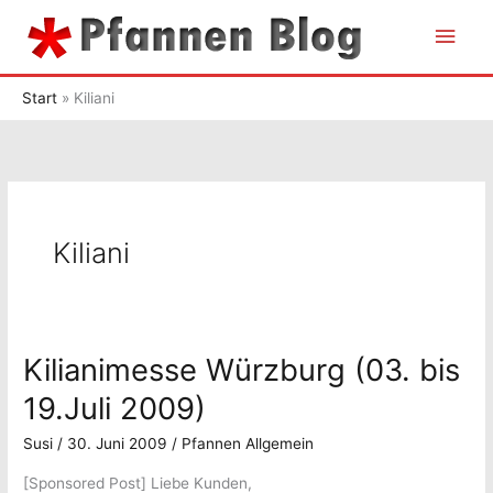
Zum
Hau
Inhalt
springen
Start
Kiliani
Kiliani
Kilianimesse Würzburg (03. bis
19.Juli 2009)
Susi
/
30. Juni 2009
/
Pfannen Allgemein
[Sponsored Post] Liebe Kunden,