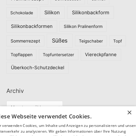
Silikon
Silikonbackform
Schokolade
Silikonbackformen
Silikon Pralinenform
Süßes
Sommerrezept
Teigschaber
Topf
Viereckpfanne
Topflappen
Topfuntersetzer
Überkoch-Schutzdeckel
Archiv
A
×
r
iese Webseite verwendet Cookies.
c
r verwenden Cookies, um Inhalte und Anzeigen zu personalisieren und unse
Partner
h
tenverkehr zu analysieren. Wir geben Informationen über Ihre Nutzung