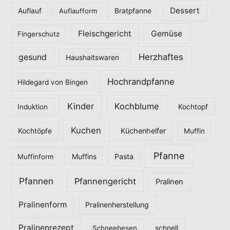
o
Dessert
Auflauf
Auflaufform
Bratpfanne
r
Fleischgericht
Gemüse
i
Fingerschutz
e
Herzhaftes
gesund
Haushaltswaren
n
Hochrandpfanne
Hildegard von Bingen
Kinder
Kochblume
Induktion
Kochtopf
Kuchen
Küchenhelfer
Kochtöpfe
Muffin
Pfanne
Pasta
Muffinform
Muffins
Pfannen
Pfannengericht
Pralinen
Pralinenform
Pralinenherstellung
Pralinenrezept
Schneebesen
schnell