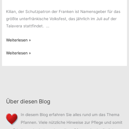
Kilian, der Schutzpatron der Franken ist Namensgeber für das
größte unterfränkische Volksfest, das jährlich im Juli auf der
Talavera stattfindet. …
Kilianimesse
Weiterlesen »
Würzburg
Kilianimesse
Weiterlesen »
(03.
Würzburg
bis
(03.
19.Juli
bis
2009)
19.Juli
2009)
Über diesen Blog
In diesem Blog erfahren Sie alles rund um das Thema
Pfannen. Viele nützliche Hinweise zur Pflege und somit