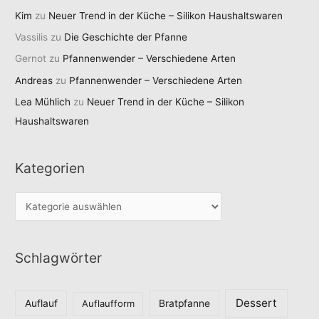
Kim
zu
Neuer Trend in der Küche – Silikon Haushaltswaren
Vassilis
zu
Die Geschichte der Pfanne
Gernot
zu
Pfannenwender – Verschiedene Arten
Andreas
zu
Pfannenwender – Verschiedene Arten
Lea Mühlich
zu
Neuer Trend in der Küche – Silikon
Haushaltswaren
Kategorien
K
a
t
Schlagwörter
e
g
o
Dessert
Auflauf
Auflaufform
Bratpfanne
r