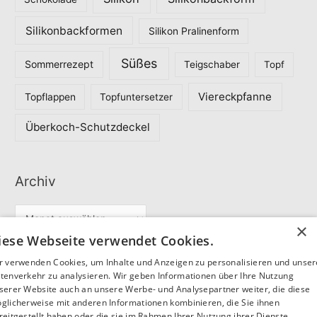
Silikonbackformen
Silikon Pralinenform
Süßes
Sommerrezept
Teigschaber
Topf
Viereckpfanne
Topflappen
Topfuntersetzer
Überkoch-Schutzdeckel
Archiv
A
×
r
iese Webseite verwendet Cookies.
c
r verwenden Cookies, um Inhalte und Anzeigen zu personalisieren und unse
Partner
h
tenverkehr zu analysieren. Wir geben Informationen über Ihre Nutzung
serer Website auch an unsere Werbe- und Analysepartner weiter, die diese
i
glicherweise mit anderen Informationen kombinieren, die Sie ihnen
v
reitgestellt haben oder die sie im Rahmen Ihrer Nutzung ihrer Dienste