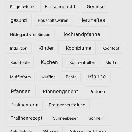
Fleischgericht
Gemüse
i
Fingerschutz
e
Herzhaftes
gesund
Haushaltswaren
n
Hochrandpfanne
Hildegard von Bingen
Kinder
Kochblume
Induktion
Kochtopf
Kuchen
Küchenhelfer
Kochtöpfe
Muffin
Pfanne
Pasta
Muffinform
Muffins
Pfannen
Pfannengericht
Pralinen
Pralinenform
Pralinenherstellung
Pralinenrezept
Schneebesen
schnell
Silikon
Silikonbackform
Schokolade