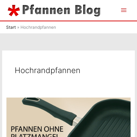
Zum
Hau
Inhalt
springen
Start
Hochrandpfannen
Hochrandpfannen