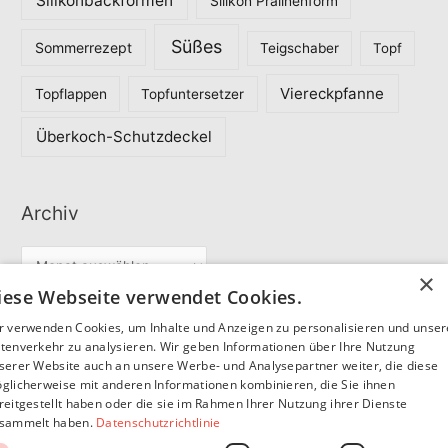
Silikonbackformen
Silikon Pralinenform
Süßes
Sommerrezept
Teigschaber
Topf
Viereckpfanne
Topflappen
Topfuntersetzer
Überkoch-Schutzdeckel
Archiv
A
×
r
iese Webseite verwendet Cookies.
c
r verwenden Cookies, um Inhalte und Anzeigen zu personalisieren und unse
Partner
h
tenverkehr zu analysieren. Wir geben Informationen über Ihre Nutzung
serer Website auch an unsere Werbe- und Analysepartner weiter, die diese
i
glicherweise mit anderen Informationen kombinieren, die Sie ihnen
v
reitgestellt haben oder die sie im Rahmen Ihrer Nutzung ihrer Dienste
SommerSEO
sammelt haben.
Datenschutzrichtlinie