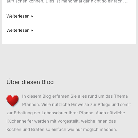
auftischen können. Dies ist manchmal gar nicht so einfach. …
Back-
Weiterlesen »
und
Back-
Weiterlesen »
Kochvergnügen
und
zu
Kochvergnügen
Ostern
zu
Ostern
Über diesen Blog
In diesem Blog erfahren Sie alles rund um das Thema
Pfannen. Viele nützliche Hinweise zur Pflege und somit
zur Erhaltung der Lebensdauer Ihrer Pfanne. Auch nützliche
Küchenhelfer werden mit vorgestellt, welche Ihnen das
Kochen und Braten so einfach wie nur möglich machen.