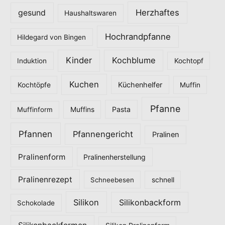
e
Herzhaftes
gesund
Haushaltswaren
n
Hochrandpfanne
Hildegard von Bingen
Kinder
Kochblume
Induktion
Kochtopf
Kuchen
Küchenhelfer
Kochtöpfe
Muffin
Pfanne
Pasta
Muffinform
Muffins
Pfannen
Pfannengericht
Pralinen
Pralinenform
Pralinenherstellung
Pralinenrezept
Schneebesen
schnell
Silikon
Silikonbackform
Schokolade