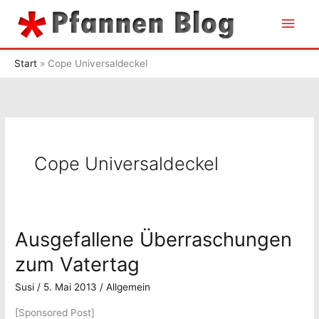
Zum
Hau
Inhalt
springen
Start
Cope Universaldeckel
Cope Universaldeckel
Ausgefallene Überraschungen
zum Vatertag
Susi
/
5. Mai 2013
/
Allgemein
[Sponsored Post]