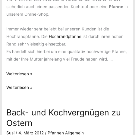
sicherlich auch einen passenden Kochtopf oder eine
Pfanne
in
unserem Online-Shop.
Immer wieder sehr beliebt bei unseren Kunden ist die
Hochrandpfanne. Die
Hochrandpfanne
ist durch ihren hohen
Rand sehr vielseitig einsetzbar.
Es handelt sich hierbei um eine qualitativ hochwertige Pfanne,
mit der Ihre Mutter jahrelang viel Freude haben wird. …
Praktische
Weiterlesen »
Geschenke
Praktische
Weiterlesen »
zum
Geschenke
Muttertag
zum
Back- und Kochvergnügen zu
Muttertag
Ostern
Susi
/
4. März 2012
/
Pfannen Allgemein