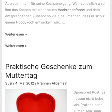
Ausreden mehr für seine Kochabneigung. Wahrscheinlich wird
ihm das Kochen mit einer neuen
Hochrandpfanne
und dem
entsprechenden Zubehör so viel Spaß machen, dass er sich zu
einem Hobbykoch entwickeln wird. …
Ausgefallene
Weiterlesen »
Überraschungen
Ausgefallene
Weiterlesen »
zum
Überraschungen
Vatertag
zum
Praktische Geschenke zum
Vatertag
Muttertag
Susi
/
4. Mai 2012
/
Pfannen Allgemein
[Sponsored Post]
Es
müssen nicht jedes
Jahr Pralinen oder
Blumen sein, man