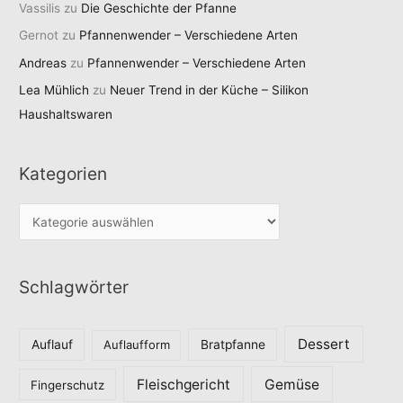
Vassilis
zu
Die Geschichte der Pfanne
Gernot
zu
Pfannenwender – Verschiedene Arten
Andreas
zu
Pfannenwender – Verschiedene Arten
Lea Mühlich
zu
Neuer Trend in der Küche – Silikon
Haushaltswaren
Kategorien
K
a
t
Schlagwörter
e
g
o
Dessert
Auflauf
Auflaufform
Bratpfanne
r
Fleischgericht
Gemüse
i
Fingerschutz